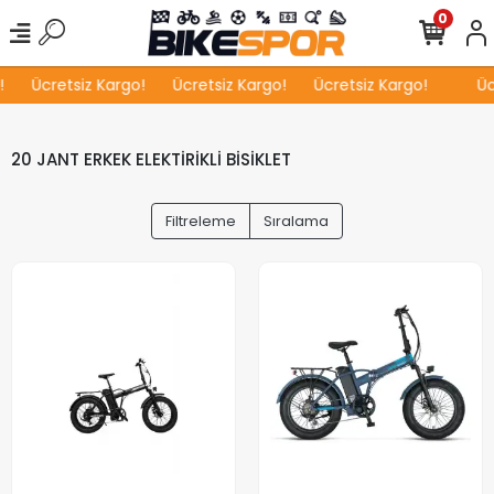
0
Ücretsiz Kargo!
Ücretsiz Kargo!
Ücretsiz Kargo!
Ücr
20 JANT ERKEK ELEKTİRİKLİ BİSİKLET
Filtreleme
Sıralama
43.990,00 TL
45.399,00 TL