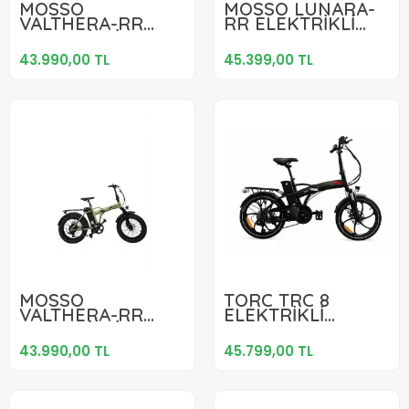
MOSSO
MOSSO LUNARA-
VALTHERA-RR
RR ELEKTRİKLİ
Sepete Ekle
Sepete Ekle
ELEKTRİKLİ
KATLANIR
KATLANIR
BİSİKLET 420H MD
43.990,00 TL
45.399,00 TL
BİSİKLET 420H MD
20 JANT 7 VİTES
20 JANT 7 VİTES
TASMAN MAVİ
MAT SİYAH GÜMÜŞ
MAVİ
43.990,00 TL
45.799,00 TL
MOSSO
TORC TRC 8
VALTHERA-RR
ELEKTRİKLİ
Sepete Ekle
Sepete Ekle
ELEKTRİKLİ
KATLANIR
KATLANIR
BİSİKLET 420H MD
43.990,00 TL
45.799,00 TL
BİSİKLET 420H MD
20 JANT 7 VİTES
20 JANT 7 VİTES
SİYAH KIRMIZI
YEŞİL SİYAH