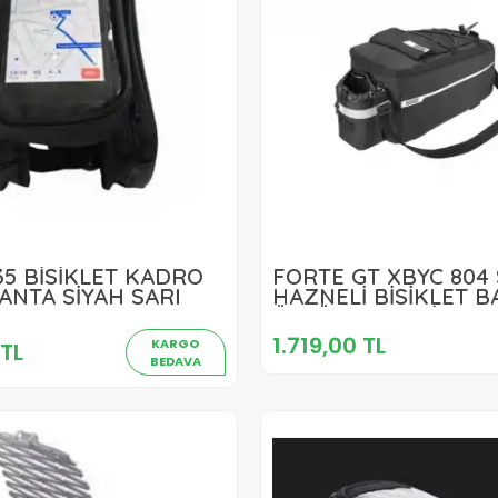
1.719,00 TL
35 BİSİKLET KADRO
FORTE GT XBYC 804
945,00 TL
ANTA SİYAH SARI
HAZNELİ BİSİKLET B
ÜSTÜ ÇANTA SİYAH
Sepete Ekle
Sepete Ekle
1.719,00 TL
KARGO
TL
BEDAVA