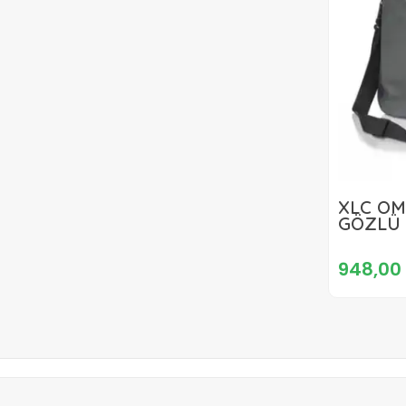
XLC OM
GÖZLÜ 
ANTRAS
948,00 