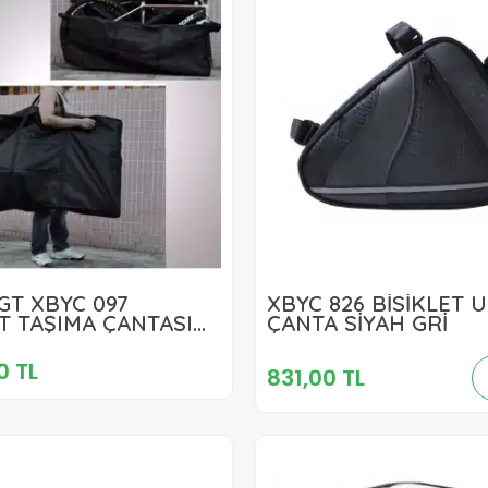
3.299,00 TL
GT XBYC 097
XBYC 826 BİSİKLET 
831,00 TL
ET TAŞIMA ÇANTASI
ÇANTA SİYAH GRİ
Sepete Ekle
Sepete Ekle
0 TL
831,00 TL