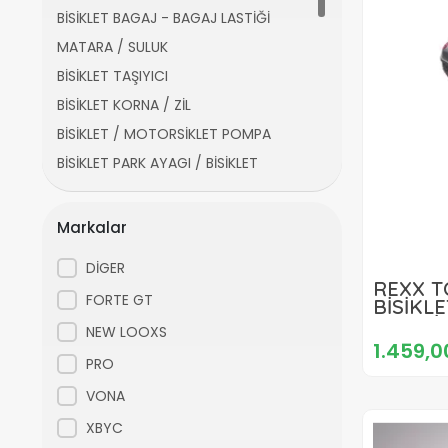
BİSİKLET BAGAJ - BAGAJ LASTİĞİ
MATARA / SULUK
BİSİKLET TAŞIYICI
BİSİKLET KORNA / ZİL
BİSİKLET / MOTORSİKLET POMPA
BİSİKLET PARK AYAGI / BİSİKLET
AYAKLIĞI
BİSİKLET SAYAÇ / GPS / KİLOMETRE
Markalar
SAATİ
BİSİKLET AYNALARI
DİGER
REXX T
BİSİKLET SÜS / AKSESUAR
FORTE GT
BİSİKL
BİSİKLET SÜRÜŞ GÖZLÜĞÜ
PLASTİ
NEW LOOXS
1.459,0
BİSİKLET MOTOSİKLET KİLİTLERİ
PRO
BİSİKLET MOTOSİKLET TELEFON
VONA
TUTACAĞI
XBYC
BİSİKLET MOTOSİKLET POMPA