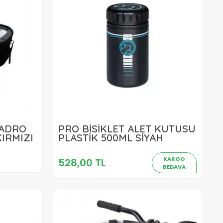
KADRO
PRO BİSİKLET ALET KUTUSU
528,00 TL
IRMIZI
PLASTİK 500ML SİYAH
Sepete Ekle
KARGO
528,00 TL
BEDAVA