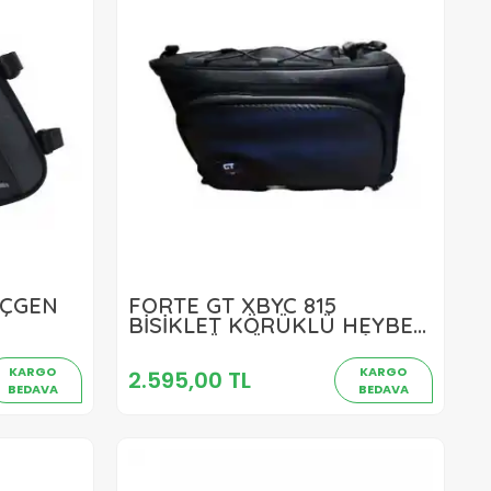
ÜÇGEN
FORTE GT XBYC 815
2.595,00 TL
BİSİKLET KÖRÜKLÜ HEYBE
BAGAJ ÜSTÜ ÇANTA SİYAH
Sepete Ekle
KARGO
KARGO
2.595,00 TL
BEDAVA
BEDAVA