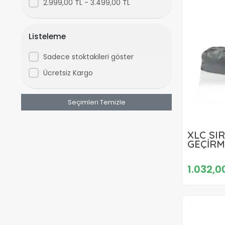
2.999,00 TL - 3.499,00 TL
Listeleme
Sadece stoktakileri göster
Ücretsiz Kargo
Seçimleri Temizle
XLC SI
GEÇİRM
BA-W23
1.032,0