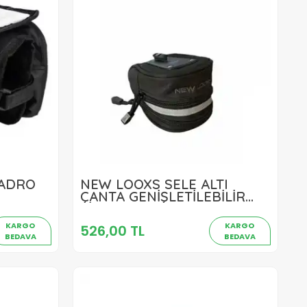
KADRO
NEW LOOXS SELE ALTI
526,00 TL
ÇANTA GENİŞLETİLEBİLİR
SİYAH 2L
Sepete Ekle
KARGO
KARGO
526,00 TL
BEDAVA
BEDAVA