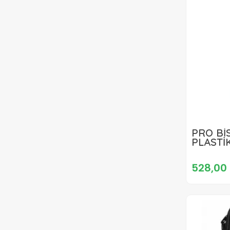
PRO Bİ
PLASTİ
528,00 