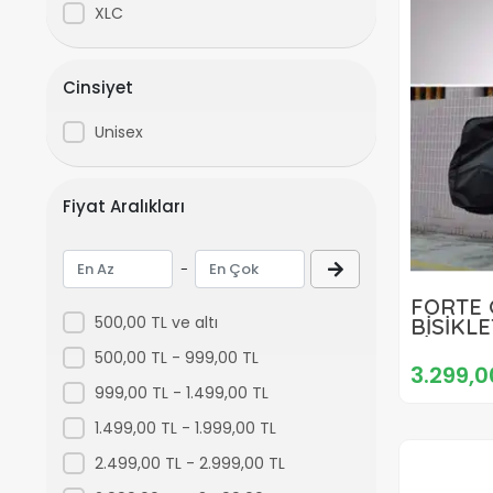
BİSİKLET SELE / SELE KILIFI
XLC
MATARA KAFESİ / SULUK KAFESİ
ELCİK
Cinsiyet
Unisex
Fiyat Aralıkları
-
FORTE 
500,00 TL ve altı
BİSİKL
SİYAH
500,00 TL - 999,00 TL
3.299,0
999,00 TL - 1.499,00 TL
1.499,00 TL - 1.999,00 TL
2.499,00 TL - 2.999,00 TL