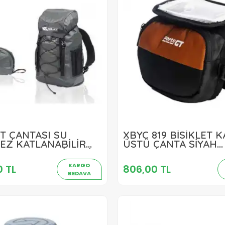
RT ÇANTASI SU
XBYC 819 BİSİKLET 
1.032,00 TL
806,00 TL
EZ KATLANABİLİR
ÜSTÜ ÇANTA SİYAH
 22L ANTRASİT GRİ
TURUNCU
Sepete Ekle
Sepete Ekle
KARGO
0 TL
806,00 TL
BEDAVA