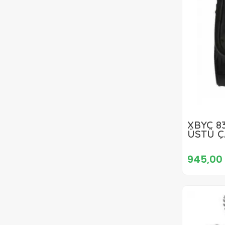
XBYC 8
ÜSTÜ Ç
945,00 