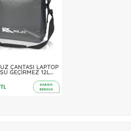
UZ ÇANTASI LAPTOP
948,00 TL
SU GEÇİRMEZ 12L
İT GRİ
Sepete Ekle
KARGO
TL
BEDAVA