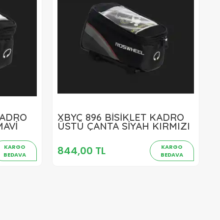
KADRO
XBYC 896 BİSİKLET KADRO
844,00 TL
MAVİ
ÜSTÜ ÇANTA SİYAH KIRMIZI
Sepete Ekle
KARGO
KARGO
844,00 TL
BEDAVA
BEDAVA