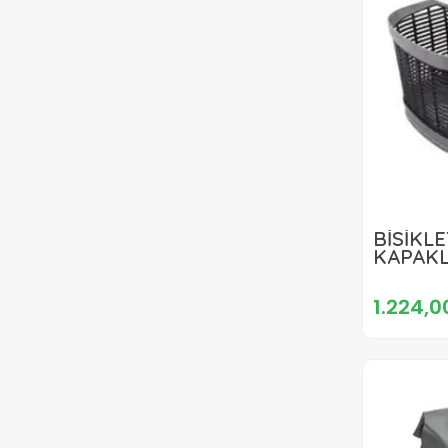
BİSİKL
KAPAKL
JANT U
1.224,0