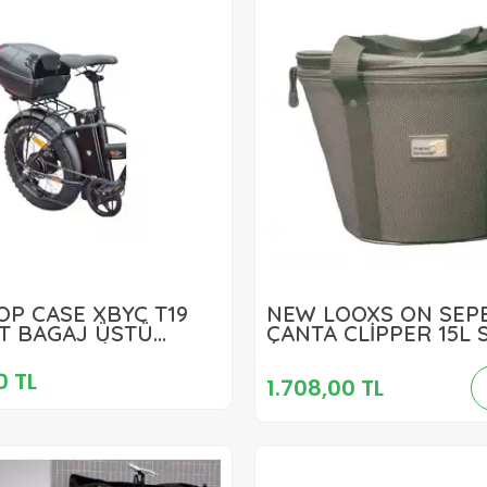
1.459,00 TL
OP CASE XBYC T19
NEW LOOXS ÖN SEPE
1.708,00 TL
ET BAGAJ ÜSTÜ
ÇANTA CLİPPER 15L 
K ÇANTA SİYAH
Sepete Ekle
Sepete Ekle
0 TL
1.708,00 TL