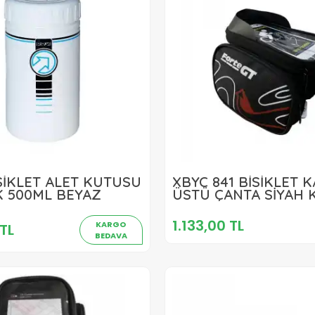
1.133,00 TL
SİKLET ALET KUTUSU
XBYC 841 BİSİKLET 
528,00 TL
K 500ML BEYAZ
ÜSTÜ ÇANTA SİYAH K
Sepete Ekle
Sepete Ekle
1.133,00 TL
KARGO
TL
BEDAVA