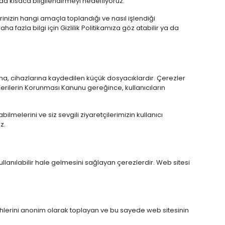
da kısaca bilgilendirmeyi hedefliyoruz.
erinizin hangi amaçla toplandığı ve nasıl işlendiği
a fazla bilgi için Gizlilik Politikamıza göz atabilir ya da
adına, cihazlarına kaydedilen küçük dosyacıklardır. Çerezler
el Verilerin Korunması Kanunu gereğince, kullanıcıların
ilmelerini ve siz sevgili ziyaretçilerimizin kullanıcı
z.
kullanılabilir hale gelmesini sağlayan çerezlerdir. Web sitesi
ercihlerini anonim olarak toplayan ve bu sayede web sitesinin