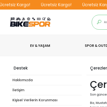
retsiz Kargo!
Ücretsiz Kargo!
Ücretsiz Kargo
EV & YAŞAM
SPOR & OU
Destek
Çerezler
Hakkımızda
Çer
İletişim
Son güncel
Kişisel Verilerin Korunması
Biz, Mustaf