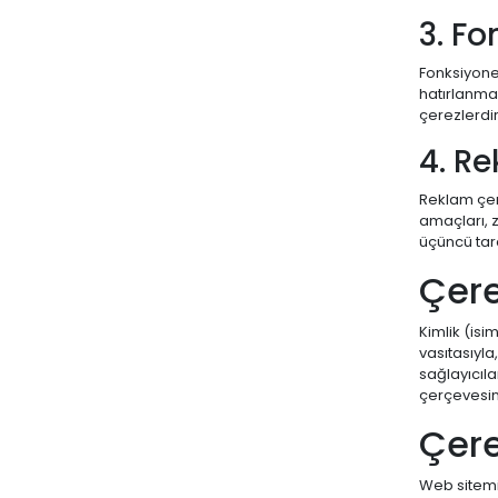
3. Fo
Fonksiyonel
hatırlanmal
çerezlerdir
4. Re
Reklam çere
amaçları, z
üçüncü taraf
Çere
Kimlik (isi
vasıtasıyla
sağlayıcıl
çerçevesin
Çere
Web sitemiz