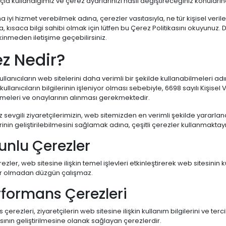
a kullandığımız ve çerez ayarlarınızı nasıl değiştireceğiniz konuların
a iyi hizmet verebilmek adına, çerezler vasıtasıyla, ne tür kişisel veril
, kısaca bilgi sahibi olmak için lütfen bu Çerez Politikasını okuyunuz. Dah
kinmeden iletişime geçebilirsiniz.
z Nedir?
ullanıcıların web sitelerini daha verimli bir şekilde kullanabilmeleri 
 kullanıcıların bilgilerinin işleniyor olması sebebiyle, 6698 sayılı Kişis
ilmeleri ve onaylarının alınması gerekmektedir.
iz sevgili ziyaretçilerimizin, web sitemizden en verimli şekilde yararlanab
nin geliştirilebilmesini sağlamak adına, çeşitli çerezler kullanmaktayı
runlu Çerezler
ezler, web sitesine ilişkin temel işlevleri etkinleştirerek web sitesinin 
r olmadan düzgün çalışmaz.
rformans Çerezleri
çerezleri, ziyaretçilerin web sitesine ilişkin kullanım bilgilerini ve t
ının geliştirilmesine olanak sağlayan çerezlerdir.