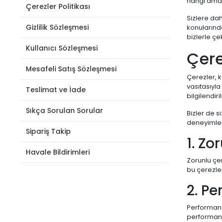
hangi amaçl
Çerezler Politikası
Sizlere dah
Gizlilik Sözleşmesi
konularında
bizlerle çe
Kullanıcı Sözleşmesi
Çere
Mesafeli Satış Sözleşmesi
Çerezler, k
vasıtasıyla
Teslimat ve İade
bilgilendir
Sıkça Sorulan Sorular
Bizler de s
deneyimleri
Sipariş Takip
1. Zo
Havale Bildirimleri
Zorunlu çer
bu çerezle
2. Pe
Performans 
performans