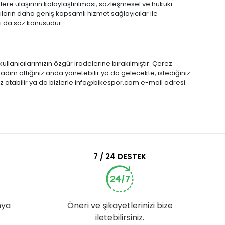
metlere ulaşımın kolaylaştırılması, sözleşmesel ve hukuki
ıların daha geniş kapsamlı hizmet sağlayıcılar ile
mı da söz konusudur.
anıcılarımızın özgür iradelerine bırakılmıştır. Çerez
 adım attığınız anda yönetebilir ya da gelecekte, istediğiniz
öz atabilir ya da bizlerle
info@bikespor.com
e-mail adresi
7 / 24 DESTEK
nya
Öneri ve şikayetlerinizi bize
iletebilirsiniz.