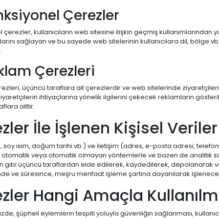
nksiyonel Çerezler
 çerezler, kullanıcıların web sitesine ilişkin geçmiş kullanımlarından y
arını sağlayan ve bu sayede web sitelerinin kullanıcılara dil, bölge vb.
.
klam Çerezleri
zleri, üçüncü taraflara ait çerezlerdir ve web sitelerinde ziyaretçilerin 
iyaretçilerin ihtiyaçlarına yönelik ilgilerini çekecek reklamların göst
lara aittir.
zler İle İşlenen Kişisel Verile
m, soy isim, doğum tarihi vb.) ve iletişim (adres, e-posta adresi, telefon
, otomatik veya otomatik olmayan yöntemlerle ve bazen de analitik sağl
arı gibi üçüncü taraflardan elde edilerek, kaydedilerek, depolanarak 
de ve süresince, meşru menfaat işleme şartına dayanılarak işlenecek
zler Hangi Amaçla Kullanılm
de, şüpheli eylemlerin tespiti yoluyla güvenliğin sağlanması, kullanıcı