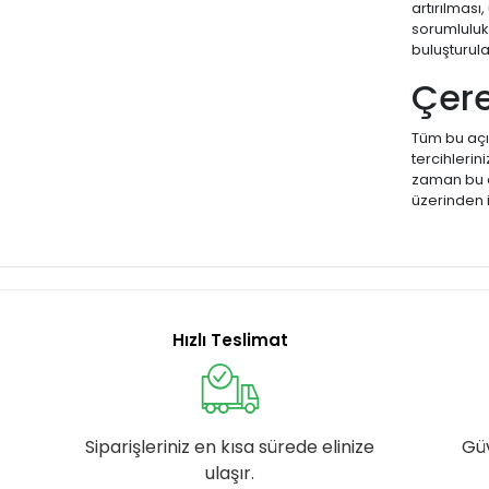
artırılması
sorumlulukl
buluşturul
Çere
Tüm bu açı
tercihlerin
zaman bu aya
üzerinden i
Hızlı Teslimat
Siparişleriniz en kısa sürede elinize
Gü
ulaşır.