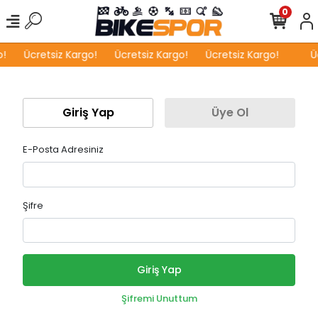
0
!
Ücretsiz Kargo!
Ücretsiz Kargo!
Ücretsiz Kargo!
Üc
Giriş Yap
Üye Ol
E-Posta Adresiniz
Şifre
Giriş Yap
Şifremi Unuttum