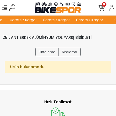
0
o!
Ücretsiz Kargo!
Ücretsiz Kargo!
Ücretsiz Kargo!
Ü
28 JANT ERKEK ALÜMİNYUM YOL YARIŞ BİSİKLETİ
Filtreleme
Sıralama
Ürün bulunamadı.
Hızlı Teslimat