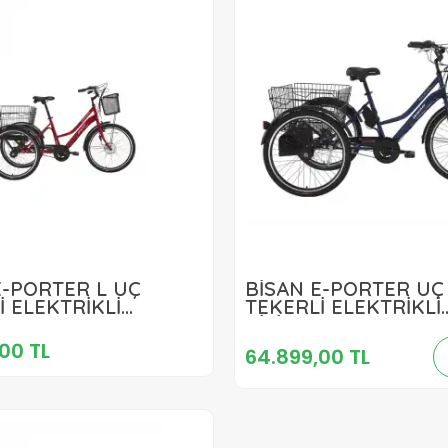
64.899,00 TL
E-PORTER L ÜÇ
BİSAN E-PORTER ÜÇ
64.899,00 TL
İ ELEKTRİKLİ
TEKERLİ ELEKTRİKLİ
ET 44CM V 24 JANT
Sepete Ekle
BİSİKLET 44CM V 24 
Sepete Ekle
VİTES BAYRAK
VİTES LACİVERT BEY
00 TL
64.899,00 TL
I BEYAZ