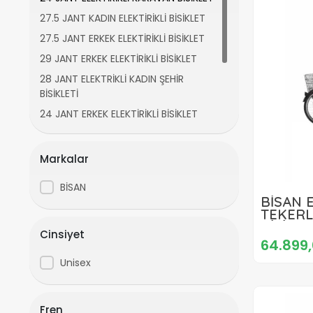
27.5 JANT KADIN ELEKTİRİKLİ BİSİKLET
27.5 JANT ERKEK ELEKTİRİKLİ BİSİKLET
29 JANT ERKEK ELEKTİRİKLİ BİSİKLET
28 JANT ELEKTRİKLİ KADIN ŞEHİR
BİSİKLETİ
24 JANT ERKEK ELEKTİRİKLİ BİSİKLET
28 JANT ERKEK ELEKTİRİKLİ BİSİKLET
28 JANT ERKEK ELEKTRİKLİ BİSİKLET
Markalar
29 JANT ERKEK ELEKTRİKLİ BİSİKLET
BİSAN
20 JANT KADIN ELEKTİRİKLİ BİSİKLET
BİSAN 
TEKERL
BİSİKL
Cinsiyet
NEX.3 
64.899,
KIRMIZ
Unisex
Fren