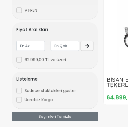
V FREN
Fiyat Aralıkları
-
62.999,00 TL ve üzeri
Listeleme
BİSAN 
TEKERL
BİSİKL
Sadece stoktakileri göster
NEX.3 V
64.899,
BEYAZ
Ücretsiz Kargo
Seçimleri Temizle