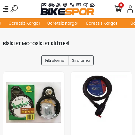
0
Ücretsiz Kargo!
Ücretsiz Kargo!
Ücretsiz Kargo!
Ücr
BİSİKLET MOTOSİKLET KİLİTLERİ
Filtreleme
Sıralama