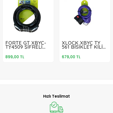
899,00 TL
679,00 TL
FORTE GT XBYC-
XLOCK XBYC TY
TY4509 ŞİFRELİ
561 BİSİKLET KİLİT
Sepete Ekle
Sepete Ekle
KİLİT 14X900MM
ANAHTARLI HALAT
SİYAH
8X1300MM TEX561
899,00 TL
679,00 TL
MOR
Hızlı Teslimat