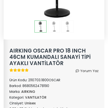
AIRKING OSCAR PRO 18 INCH
46CM KUMANDALI SANAYİ TİPİ
AYAKLI VANTİLATÖR
Yorum Yaz
Ürün Kodu:
2110703.1800OSCAR
Barkod:
8680562478190
Marka:
AIRKING
Kategori:
VANTILATÖR
Cinsiyet:
Unisex