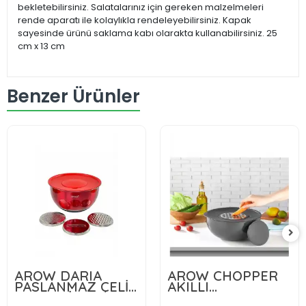
bekletebilirsiniz. Salatalarınız için gereken malzelmeleri
rende aparatı ile kolaylıkla rendeleyebilirsiniz. Kapak
sayesinde ürünü saklama kabı olarakta kullanabilirsiniz. 25
cm x 13 cm
Benzer Ürünler
AROW DARIA
AROW CHOPPER
870,00 TL
668,00 TL
PASLANMAZ ÇELİK
AKILLI
RENDELİ KAPAKLI
KARIŞTIRMA &
Sepete Ekle
Sepete Ekle