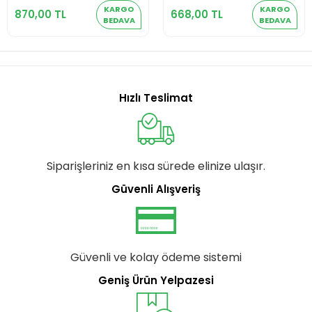
KARIŞTIRMA KABI
SAKLAMA KABI
KARGO
KARGO
26 CM KIRMIZI
RENDELİ AKRİLİK
870,00 TL
668,00 TL
BEDAVA
BEDAVA
DC1.TR-2456
4.6 LT 25 CM GRİ
TR-3633
Hızlı Teslimat
Siparişleriniz en kısa sürede elinize ulaşır.
Güvenli Alışveriş
Güvenli ve kolay ödeme sistemi
Geniş Ürün Yelpazesi