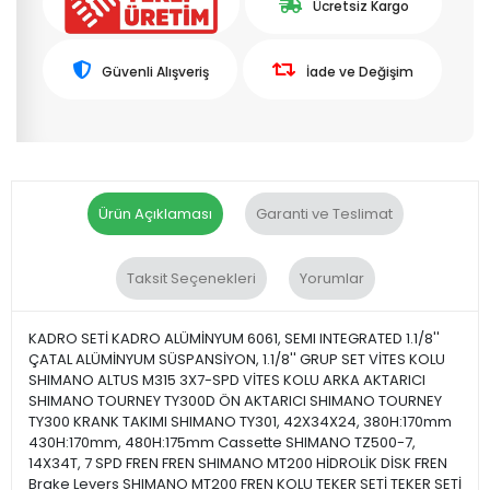
Ücretsiz Kargo
Güvenli Alışveriş
İade ve Değişim
Ürün Açıklaması
Garanti ve Teslimat
Taksit Seçenekleri
Yorumlar
KADRO SETİ KADRO ALÜMİNYUM 6061, SEMI INTEGRATED 1.1/8''
ÇATAL ALÜMİNYUM SÜSPANSİYON, 1.1/8'' GRUP SET VİTES KOLU
SHIMANO ALTUS M315 3X7-SPD VİTES KOLU ARKA AKTARICI
SHIMANO TOURNEY TY300D ÖN AKTARICI SHIMANO TOURNEY
TY300 KRANK TAKIMI SHIMANO TY301, 42X34X24, 380H:170mm
430H:170mm, 480H:175mm Cassette SHIMANO TZ500-7,
14X34T, 7 SPD FREN FREN SHIMANO MT200 HİDROLİK DİSK FREN
Brake Levers SHIMANO MT200 FREN KOLU TEKER SETİ TEKER SETİ