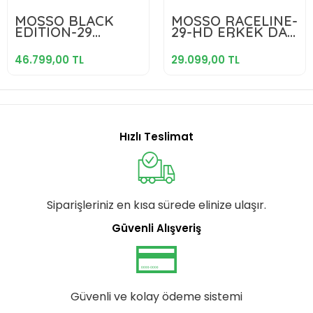
46.799,00 TL
29.099,00 TL
MOSSO BLACK
MOSSO RACELINE-
EDITION-29
29-HD ERKEK DAĞ
Sepete Ekle
Sepete Ekle
DEORE ERKEK
BİSİKLETİ 508H 29
DAĞ BİSİKLETİ
JANT 24 VİTES
46.799,00 TL
29.099,00 TL
508H HD 29 JANT
MATT NARDO
12 VİTES MAT
GREY
SİYAH CHROME
Hızlı Teslimat
Siparişleriniz en kısa sürede elinize ulaşır.
Güvenli Alışveriş
Güvenli ve kolay ödeme sistemi