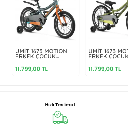
11.799,00 TL
11.799,00
ÜMİT 1673 MOTION
ÜMİT 1673 MO
ERKEK ÇOCUK
ERKEK ÇOCU
BİSİKLETİ V 16 JANT
Sepete Ekle
BİSİKLETİ V 1
Sepete E
ANTRASİT TURUNCU
HAKİ LİME
11.799,00 TL
11.799,00 TL
Hızlı Teslimat