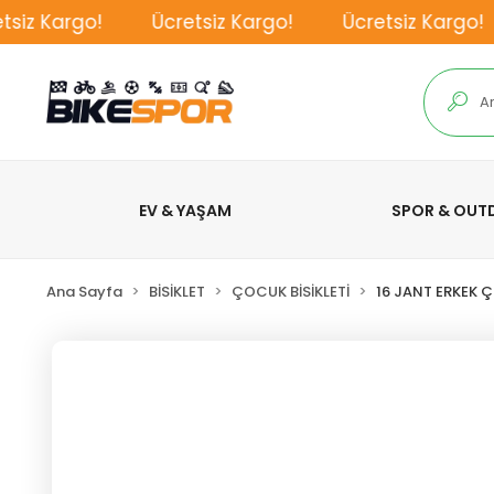
iz Kargo!
Ücretsiz Kargo!
Ücretsiz Kargo!
EV & YAŞAM
SPOR & OU
Ana Sayfa
BİSİKLET
ÇOCUK BİSİKLETİ
16 JANT ERKEK Ç