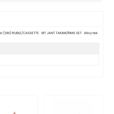
(36t) RUBLE/CASSETTE : 18T JANT TAKIMI/RIMS SET : Alloy tek