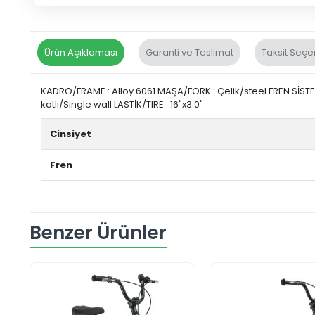
Ürün Açıklaması
Garanti ve Teslimat
Taksit Seçe
KADRO/FRAME : Alloy 6061 MAŞA/FORK : Çelik/steel FREN SİSTE
katlı/Single wall LASTİK/TIRE : 16"x3.0"
Cinsiyet
Fren
Benzer Ürünler