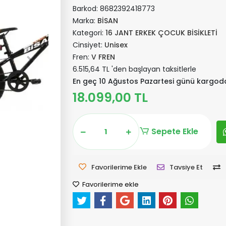
Barkod:
8682392418773
Marka:
BİSAN
Kategori:
16 JANT ERKEK ÇOCUK BİSİKLETİ
Cinsiyet:
Unisex
Fren:
V FREN
6.515,64 TL 'den başlayan taksitlerle
En geç 10 Ağustos Pazartesi günü kargod
18.099,00 TL
Sepete Ekle
Favorilerime Ekle
Tavsiye Et
Favorilerime ekle