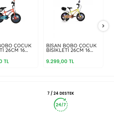
.299,00 TL
9.299,00 TL
BOBO ÇOCUK
BİSAN BOBO ÇOCUK
Tİ 26CM 16
BİSİKLETİ 26CM 16
NEON
Sepete Ekle
JANT SARI TURUNCU
Sepete Ekle
CU MAVİ
S
0 TL
9.299,00 TL
8
7 / 24 DESTEK