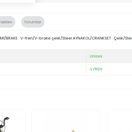
nekleri
Yorumlar
Mİ/BRAKE : V-fren/V-brake çelik/Steel AYNAKOL/CRANKSET : Çelik/Steel 
Unisex
V FREN