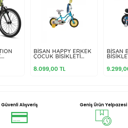
 TL
8.099,00 TL
9
TION
BİSAN HAPPY ERKEK
BİSAN 
K
ÇOCUK BİSİKLETİ
BİSİKLE
6 JANT
kle
21CM V 12 JANT AÇIK
Sepete Ekle
JANT 
MAVİ YEŞİL
TURUN
8.099,00 TL
9.299,0
Güvenli Alışveriş
Geniş Ürün Yelpazesi