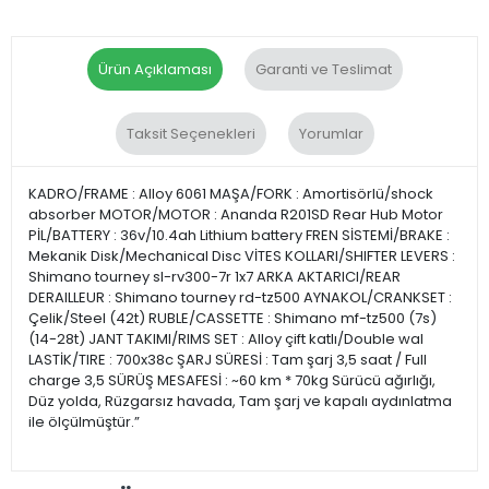
Ürün Açıklaması
Garanti ve Teslimat
Taksit Seçenekleri
Yorumlar
KADRO/FRAME : Alloy 6061 MAŞA/FORK : Amortisörlü/shock
absorber MOTOR/MOTOR : Ananda R201SD Rear Hub Motor
PİL/BATTERY : 36v/10.4ah Lithium battery FREN SİSTEMİ/BRAKE :
Mekanik Disk/Mechanical Disc VİTES KOLLARI/SHIFTER LEVERS :
Shimano tourney sl-rv300-7r 1x7 ARKA AKTARICI/REAR
DERAILLEUR : Shimano tourney rd-tz500 AYNAKOL/CRANKSET :
Çelik/Steel (42t) RUBLE/CASSETTE : Shimano mf-tz500 (7s)
(14-28t) JANT TAKIMI/RIMS SET : Alloy çift katlı/Double wal
LASTİK/TIRE : 700x38c ŞARJ SÜRESİ : Tam şarj 3,5 saat / Full
charge 3,5 SÜRÜŞ MESAFESİ : ~60 km * 70kg Sürücü ağırlığı,
Düz yolda, Rüzgarsız havada, Tam şarj ve kapalı aydınlatma
ile ölçülmüştür.”