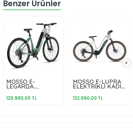
Benzer Ürünler
129.990,00 TL
132.990,00 TL
MOSSO E-
MOSSO E-LUPRA
LEGARDA
ELEKTRİKLİ KADIN
Sepete Ekle
Sepete Ekle
ELEKTRİKLİ KADIN
DAĞ BİSİKLET
ŞEHİR BİSİKLET
430H HD 28 JANT
129.990,00 TL
132.990,00 TL
450H HYD 28
11 VİTES WHITE
JANT 10 VİTES
BLACK
GREEN L.GREEN