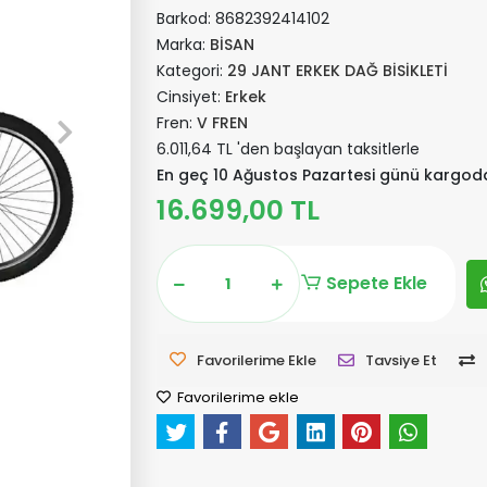
Barkod:
8682392414102
Marka:
BİSAN
Kategori:
29 JANT ERKEK DAĞ BİSİKLETİ
Cinsiyet:
Erkek
Fren:
V FREN
6.011,64 TL 'den başlayan taksitlerle
En geç 10 Ağustos Pazartesi günü kargod
16.699,00 TL
Sepete Ekle
Favorilerime Ekle
Tavsiye Et
Favorilerime ekle