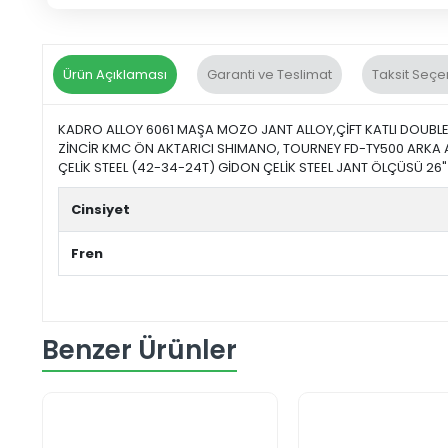
Ürün Açıklaması
Garanti ve Teslimat
Taksit Seçe
KADRO ALLOY 6061 MAŞA MOZO JANT ALLOY,ÇİFT KATLI DOUBLE W
ZİNCİR KMC ÖN AKTARICI SHIMANO, TOURNEY FD-TY500 ARKA A
ÇELİK STEEL (42-34-24T) GİDON ÇELİK STEEL JANT ÖLÇÜSÜ 26" - 
Cinsiyet
Fren
Benzer Ürünler