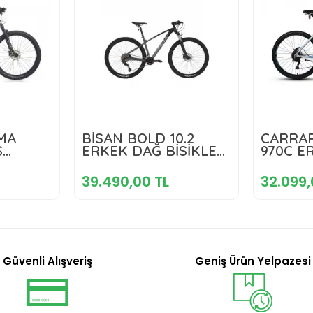
 TL
39.490,00 TL
32
MA
BİSAN BOLD 10.2
CARRA
S
ERKEK DAĞ BİSİKLETİ
970C E
SİKLETİ
kle
48CM HD 29 JANT 20
Sepete Ekle
BİSİKLE
ANT 10
VİTES SİYAH GRİ GRİ
JANT 18
39.490,00 TL
32.099,
TE
GÜMÜŞ 
MAVİ
Güvenli Alışveriş
Geniş Ürün Yelpazesi