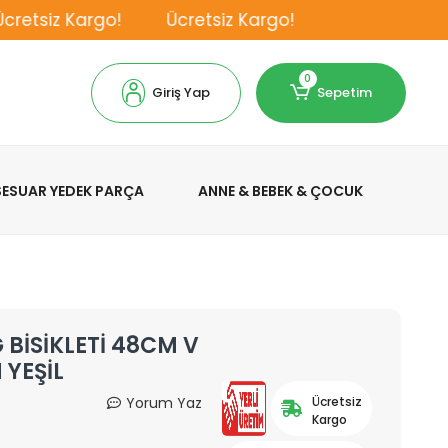
retsiz Kargo!
Ücretsiz Kargo!
0
Giriş Yap
Sepetim
KSESUAR YEDEK PARÇA
ANNE & BEBEK & ÇOCUK
 BİSİKLETİ 48CM V
 YEŞİL
Yorum Yaz
Ücretsiz
Kargo