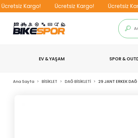
cretsiz Kargo!
Ücretsiz Kargo!
Ücretsiz Karg
EV & YAŞAM
SPOR & OU
Ana Sayfa
BİSİKLET
DAĞ BİSİKLETİ
29 JANT ERKEK DAĞ B