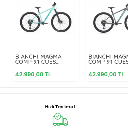
42.990,00 TL
42.990,00
BIANCHI MAGMA
BIANCHI MAG
COMP 9.1 CUES
COMP 9.1 CUE
ERKEK DAĞ BİSİKLETİ
Sepete Ekle
ERKEK DAĞ Bİ
Sepete E
430H HD 29 JANT 10
480H HD 29 J
42.990,00 TL
42.990,00 TL
VİTES CELESTE
VİTES GRAPHI
CELESTE
CELESTE
Hızlı Teslimat