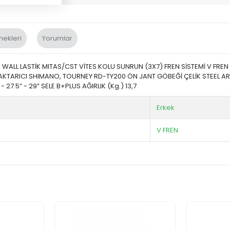
nekleri
Yorumlar
ALL LASTİK MITAS/CST VİTES KOLU SUNRUN (3X7) FREN SİSTEMİ V FREN /
KTARICI SHIMANO, TOURNEY RD-TY200 ÖN JANT GÖBEĞİ ÇELİK STEEL AR
27.5” - 29” SELE B+PLUS AĞIRLIK (Kg.) 13,7
Erkek
V FREN