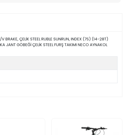
V BRAKE, ÇELİK STEEL RUBLE SUNRUN, INDEX (7S) (14-28T)
KA JANT GÖBEĞİ ÇELİK STEEL FURŞ TAKIMI NECO AYNAKOL