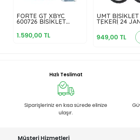
1.590,00 TL
FORTE GT XBYC
UMT BİSİKLE
949,00 
600726 BİSİKLET
TEKERİ 24 JA
DENGE TEKERİ 26
Sepete Ekle
VİTESLİ UYUM
Sepete E
JANT UYUMLU SİYAH
SİYAH YNT-114
1.590,00 TL
949,00 TL
Hızlı Teslimat
Siparişleriniz en kısa sürede elinize
Gü
ulaşır.
Müşteri Hizmetleri