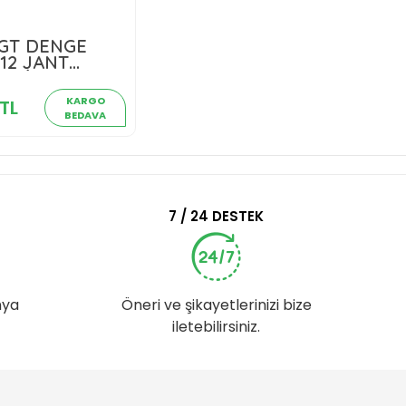
GT DENGE
99,00 TL
 12 JANT
 SİYAH
Sepete Ekle
08
KARGO
TL
BEDAVA
7 / 24 DESTEK
nya
Öneri ve şikayetlerinizi bize
iletebilirsiniz.