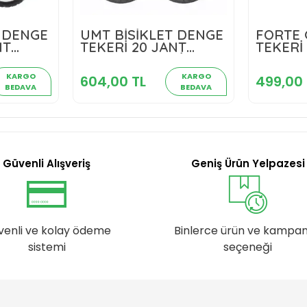
T DENGE
UMT BİSİKLET DENGE
FORTE 
TL
604,00 TL
4
NT
TEKERİ 20 JANT
TEKERİ
LU
UYUMLU SET SİYAH
UYUMLU
kle
Sepete Ekle
YNT-101
XBYC30
KARGO
KARGO
604,00 TL
499,00 
BEDAVA
BEDAVA
Güvenli Alışveriş
Geniş Ürün Yelpazesi
venli ve kolay ödeme
Binlerce ürün ve kampa
sistemi
seçeneği