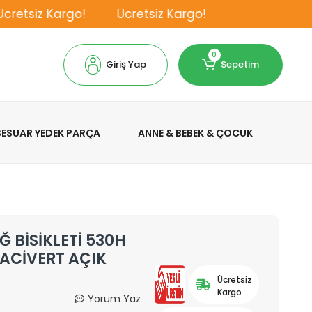
etsiz Kargo!
Ücretsiz Kargo!
0
Giriş Yap
Sepetim
KSESUAR YEDEK PARÇA
ANNE & BEBEK & ÇOCUK
 BİSİKLETİ 530H
LACİVERT AÇIK
Ücretsiz
Kargo
Yorum Yaz