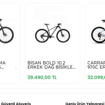
 TL
39.490,00 TL
32
MA
BİSAN BOLD 10.2
CARRA
S
ERKEK DAĞ BİSİKLETİ
970C E
SİKLETİ
kle
48CM HD 29 JANT 20
Sepete Ekle
BİSİKLE
ANT 10
VİTES SİYAH GRİ GRİ
JANT 18
39.490,00 TL
32.099,
TE
GÜMÜŞ 
MAVİ
Güvenli Alışveriş
Geniş Ürün Yelpazesi