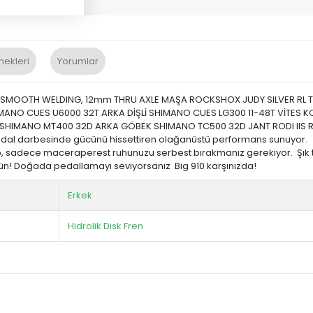
nekleri
Yorumlar
D, SMOOTH WELDING, 12mm THRU AXLE MAŞA ROCKSHOX JUDY SILVER RL T
ANO CUES U6000 32T ARKA DİŞLİ SHIMANO CUES LG300 11-48T VİTES 
SHIMANO MT400 32D ARKA GÖBEK SHIMANO TC500 32D JANT RODI IIS RY
r pedal darbesinde gücünü hissettiren olağanüstü performans sunuyor
up, sadece maceraperest ruhunuzu serbest bırakmanız gerekiyor. Şık ta
kün! Doğada pedallamayı seviyorsanız Big 910 karşınızda!
Erkek
Hidrolik Disk Fren