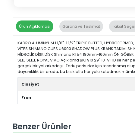
Ürün Açıklaması
Garanti ve Teslimat
Taksit Seçe
KADRO ALÜMİNYUM 1.1/8"-1.1/2" TRIPLE BUTTED, HYDROFORME
VİTES SHIMANO CUES U6000 SHADOW PLUS KRANK TAKIMI SHİM
HİDROLİK DİSK DİSK Shimano RT54 180mm-160mm ÖN GÖBEK 
SELE SELLE ROYAL VIVO Açıklama BIG 910 29" 10-V HD ile he
gerçek bir yol arkadaşı. Zorlu parkurlar için tasarlanmış ol
dayanıklılık bir arada; bu bisikletle her yolu katedmek müm
Cinsiyet
Fren
Benzer Ürünler