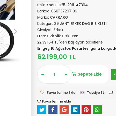
Ürün Kodu:
CI25-2911-47394
Barkod:
8681137297186
Marka:
CARRARO
Kategori:
29 JANT ERKEK DAĞ BİSİKLETİ
Cinsiyet:
Erkek
Fren:
Hidrolik Disk Fren
22.391,64 TL 'den başlayan taksitlerle
En geç 10 Ağustos Pazartesi günü kargod
62.199,00 TL
Sepete Ekle
Favorilerime Ekle
Tavsiye Et
Favorilerime ekle