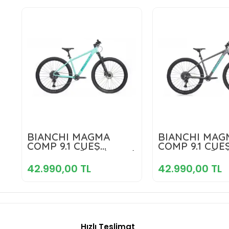
42.990,00 TL
42.990,00
BIANCHI MAGMA
BIANCHI MAG
COMP 9.1 CUES
COMP 9.1 CUE
ERKEK DAĞ BİSİKLETİ
Sepete Ekle
ERKEK DAĞ Bİ
Sepete E
430H HD 29 JANT 10
480H HD 29 J
42.990,00 TL
42.990,00 TL
VİTES CELESTE
VİTES GRAPHI
CELESTE
CELESTE
Hızlı Teslimat