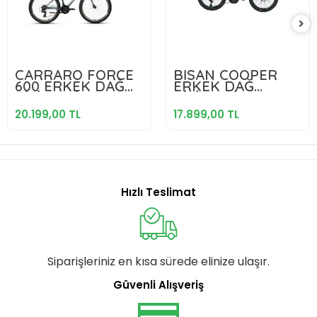
20.199,00 TL
17.899,00 TL
CARRARO FORCE
BİSAN COOPER
600 ERKEK DAĞ
ERKEK DAĞ
Sepete Ekle
Sepete Ekle
BİSİKLETİ 381H V
BİSİKLETİ 35 CM
26 JANT 21 VİTES
MD 26 JANT 21
20.199,00 TL
17.899,00 TL
MAT KOYU YEŞİL
VİTES MAT SİYAH
AÇIK YEŞİL BEYAZ
MAVİ
Hızlı Teslimat
Siparişleriniz en kısa sürede elinize ulaşır.
Güvenli Alışveriş