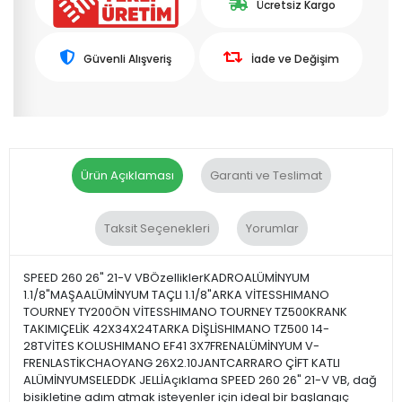
Ücretsiz Kargo
Güvenli Alışveriş
İade ve Değişim
Ürün Açıklaması
Garanti ve Teslimat
Taksit Seçenekleri
Yorumlar
SPEED 260 26" 21-V VBÖzelliklerKADROALÜMİNYUM
1.1/8"MAŞAALÜMİNYUM TAÇLI 1.1/8"ARKA VİTESSHIMANO
TOURNEY TY200ÖN VİTESSHIMANO TOURNEY TZ500KRANK
TAKIMIÇELİK 42X34X24TARKA DİŞLİSHIMANO TZ500 14-
28TVİTES KOLUSHIMANO EF41 3X7FRENALÜMİNYUM V-
FRENLASTİKCHAOYANG 26X2.10JANTCARRARO ÇİFT KATLI
ALÜMİNYUMSELEDDK JELLİAçıklama SPEED 260 26" 21-V VB, dağ
bisikletine adım atmak isteyenler için ideal bir başlangıç