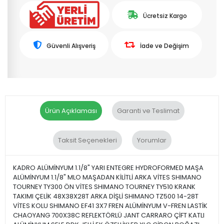
Ücretsiz Kargo
Güvenli Alışveriş
İade ve Değişim
Ürün Açıklaması
Garanti ve Teslimat
Taksit Seçenekleri
Yorumlar
KADRO ALÜMİNYUM 1.1/8" YARI ENTEGRE HYDROFORMED MAŞA
ALÜMİNYUM 1.1/8" MLO MAŞADAN KİLİTLİ ARKA VİTES SHIMANO
TOURNEY TY300 ÖN VİTES SHIMANO TOURNEY TY510 KRANK
TAKIMI ÇELİK 48X38X28T ARKA DİŞLİ SHIMANO TZ500 14-28T
VİTES KOLU SHIMANO EF41 3X7 FREN ALÜMİNYUM V-FREN LASTİK
CHAOYANG 700X38C REFLEKTÖRLÜ JANT CARRARO ÇİFT KATLI