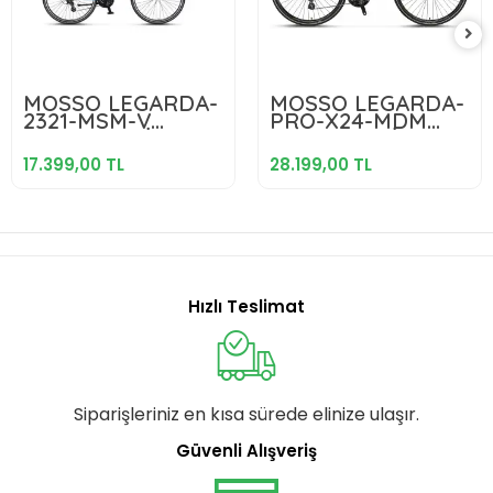
17.399,00 TL
28.199,00 TL
MOSSO LEGARDA-
MOSSO LEGARDA-
2321-MSM-V
PRO-X24-MDM
Sepete Ekle
Sepete Ekle
ERKEK ŞEHİR
ERKEK ŞEHİR
BİSİKLETİ 510H 28
BİSİKLETİ 460H HD
17.399,00 TL
28.199,00 TL
JANT 21 VİTES
28 JANT 24 VİTES
SIYAH KIRMIZI
ANTRASİT
LACİVERT
Hızlı Teslimat
Siparişleriniz en kısa sürede elinize ulaşır.
Güvenli Alışveriş