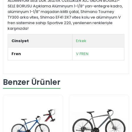
ALÜMİNYUM SELE DDK JELLİ EK ÖZELLİKLER XLC GİDON BOĞAZI-
SELE BORUSU Açıklama Alüminyum 1-1/8” yarı-entegre kadro,
alüminyum 1-1/8” maşadan kilitli çatal, Shimano Tourney
TY300 arka vites, Shimao EF41 3X7 vites kolu ve alüminyum V
fren sistemine sahip Sportive 220, yenilenen renkleriyle
karşınızda!
Cinsiyet
Erkek
Fren
V FREN
Benzer Ürünler