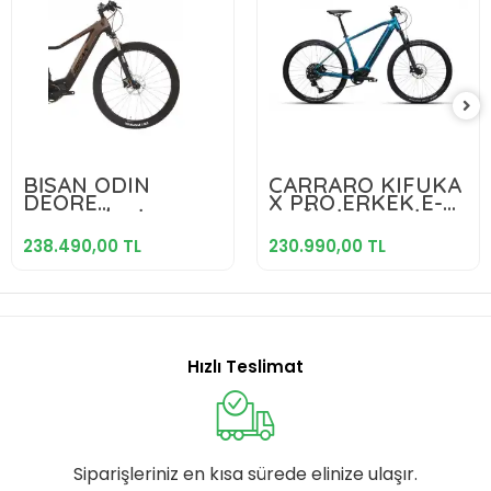
238.490,00 TL
230.990,00 TL
BİSAN ODIN
CARRARO KIFUKA
DEORE
X PRO ERKEK E-
Sepete Ekle
Sepete Ekle
ELEKTRİKLİ ERKEK
DAĞ BİSİKLETİ 483
DAĞ BİSİKLETİ
HD 29 JANT 11
238.490,00 TL
230.990,00 TL
43CM HD 29 JANT
VİTES DI2
12 VİTES
MET.KOYU MAVİ
KAHVERENGİ
HOLOGRAM
TURUNCU SARI
Hızlı Teslimat
Siparişleriniz en kısa sürede elinize ulaşır.