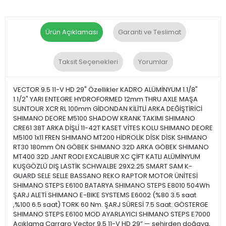
Ürün Açıklaması
Garanti ve Teslimat
Taksit Seçenekleri
Yorumlar
VECTOR 9.5 11-V HD 29" Özellikler KADRO ALÜMİNYUM 1.1/8"
1.1/2" YARI ENTEGRE HYDROFORMED 12mm THRU AXLE MAŞA
SUNTOUR XCR RL 100mm GİDONDAN KİLİTLİ ARKA DEĞİŞTİRİCİ
SHIMANO DEORE M5100 SHADOW KRANK TAKIMI SHIMANO
CRE61 38T ARKA DİŞLİ 11-42T KASET VİTES KOLU SHIMANO DEORE
M5100 1x11 FREN SHIMANO MT200 HİDROLİK DİSK DİSK SHIMANO
RT30 180mm ÖN GÖBEK SHIMANO 32D ARKA GÖBEK SHIMANO
MT400 32D JANT RODI EXCALIBUR XC ÇİFT KATLI ALÜMİNYUM
KUŞGÖZLÜ DIŞ LASTİK SCHWALBE 29X2.25 SMART SAM K-
GUARD SELE SELLE BASSANO REKO RAPTOR MOTOR ÜNİTESİ
SHIMANO STEPS E6100 BATARYA SHIMANO STEPS E8010 504Wh
ŞARJ ALETİ SHIMANO E-BIKE SYSTEMS E6002 (%80 3.5 saat
,%100 6.5 saat) TORK 60 Nm. ŞARJ SÜRESİ 7.5 Saat. GÖSTERGE
SHIMANO STEPS E6100 MOD AYARLAYICI SHIMANO STEPS E7000
Açıklama Carraro Vector 9.5 11-V HD 29” — şehirden doğaya,