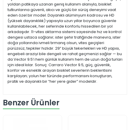
yoldan patikaya uzanan geniş kullanım alanıyla, bisiklet
tutkunlarına güvenli, akıcı ve güçlü bir sürüş deneyimi vaat
eden özel bir model. Dayanıklı alüminyum kadrosu ve HD
(yüksek dayanıklılık) yapısıyla uzun yıllar boyunca güvenle
kullanılabilecek, her seferinde konforlu hissedilen bir yol
arkadaşıdır. 11-vites aktarma sistemi sayesinde hız ve kontrol
dengesi ustaca sağlanır; ister şehir trafiğinde manevra, ister
doğa yollarında ivmeli tırmanış olsun, vites geçişleri
pürüzsüz, tepkiler hızlıdır. 29” büyük tekerlekleri ve HD yapısı,
engebeli araziyi bile dengeli ve rahat geçmenizi sağlar — bu
da Vector 9.5’i hem günlük kullanım hem de uzun doğa turları
için ideal kılar. Sonuç: Carraro Vector 9.5, güç, güvenlik,
konfor ve esneklik arayan bisiklet severlerin beklentisini
karşılayan; yolun her türünde performansını konuşturan,
pratik ve dayanıklı bir “her yere gider” modeldir.
Benzer Ürünler