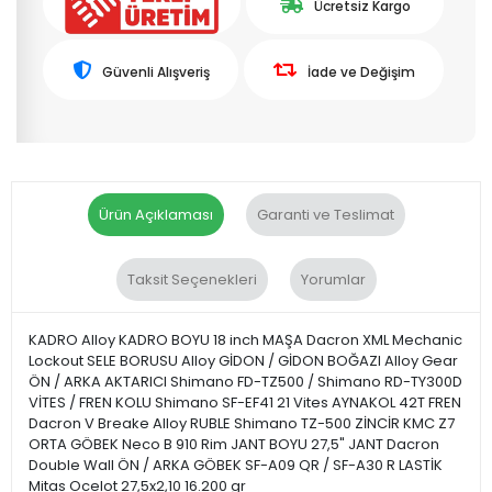
Ücretsiz Kargo
Güvenli Alışveriş
İade ve Değişim
Ürün Açıklaması
Garanti ve Teslimat
Taksit Seçenekleri
Yorumlar
KADRO Alloy KADRO BOYU 18 inch MAŞA Dacron XML Mechanic
Lockout SELE BORUSU Alloy GİDON / GİDON BOĞAZI Alloy Gear
ÖN / ARKA AKTARICI Shimano FD-TZ500 / Shimano RD-TY300D
VİTES / FREN KOLU Shimano SF-EF41 21 Vites AYNAKOL 42T FREN
Dacron V Breake Alloy RUBLE Shimano TZ-500 ZİNCİR KMC Z7
ORTA GÖBEK Neco B 910 Rim JANT BOYU 27,5" JANT Dacron
Double Wall ÖN / ARKA GÖBEK SF-A09 QR / SF-A30 R LASTİK
Mitas Ocelot 27,5x2,10 16.200 gr