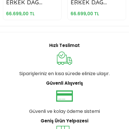
ERKEK DAĞ
ERKEK DAĞ
Sepete Ekle
Sepete Ekle
BİSİKLETİ 43CM
BİSİKLETİ 43CM
HD 27.5 JANT 12
HD 27.5 JANT 12
66.699,00 TL
66.699,00 TL
VİTES SİYAH GRİ
VİTES GRİ KOYU
GRİ
YEŞİL KROM
Hızlı Teslimat
Siparişleriniz en kısa sürede elinize ulaşır.
Güvenli Alışveriş
Güvenli ve kolay ödeme sistemi
Geniş Ürün Yelpazesi