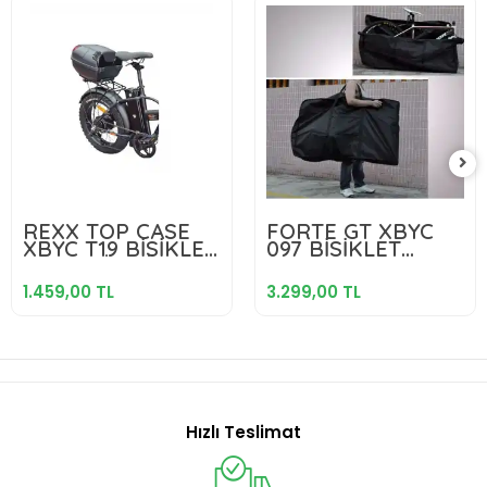
1.459,00 TL
3.299,00 TL
REXX TOP CASE
FORTE GT XBYC
XBYC T19 BİSİKLET
097 BİSİKLET
Sepete Ekle
Sepete Ekle
BAGAJ ÜSTÜ
TAŞIMA ÇANTASI
PLASTİK ÇANTA
SİYAH
1.459,00 TL
3.299,00 TL
SİYAH
Hızlı Teslimat