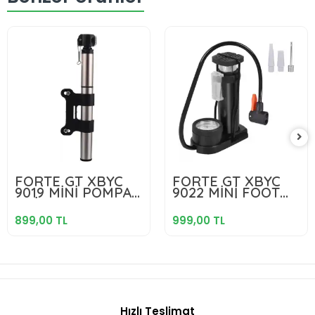
899,00 TL
999,00 TL
FORTE GT XBYC
FORTE GT XBYC
9019 MİNİ POMPA
9022 MİNİ FOOT
Sepete Ekle
Sepete Ekle
GRİ
POMPA SİYAH
899,00 TL
999,00 TL
Hızlı Teslimat