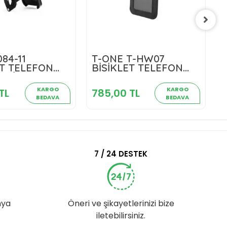
84-11
T-ONE T-HW07
441,00 TL
785,00 TL
ET TELEFON
BİSİKLET TELEFON
 SİYAH
TUTUCU 86 X 130 X
Sepete Ekle
Sepete Ekle
15MM SİYAH
KARGO
KARGO
TL
785,00 TL
5
BEDAVA
BEDAVA
7 / 24 DESTEK
nya
Öneri ve şikayetlerinizi bize
iletebilirsiniz.