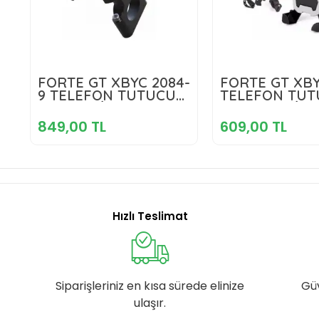
849,00 TL
609,00 
FORTE GT XBYC 2084-
FORTE GT XBY
9 TELEFON TUTUCU
TELEFON TU
BG-098 SİYAH
Sepete Ekle
KORNALI SİYA
Sepete E
849,00 TL
609,00 TL
Hızlı Teslimat
Siparişleriniz en kısa sürede elinize
Gü
ulaşır.