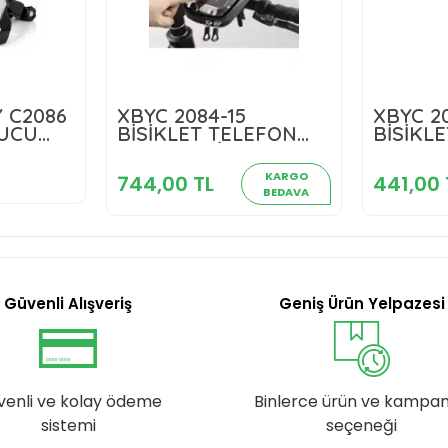
TL
 C2086
XBYC 2084-15
XBYC 20
744,00 TL
TUCU
BİSİKLET TELEFON
BİSİKL
H
kle
TUTUCU SİYAH
TUTUCU
Sepete Ekle
KARGO
744,00 TL
441,00 
BEDAVA
Güvenli Alışveriş
Geniş Ürün Yelpazesi
venli ve kolay ödeme
Binlerce ürün ve kampa
sistemi
seçeneği