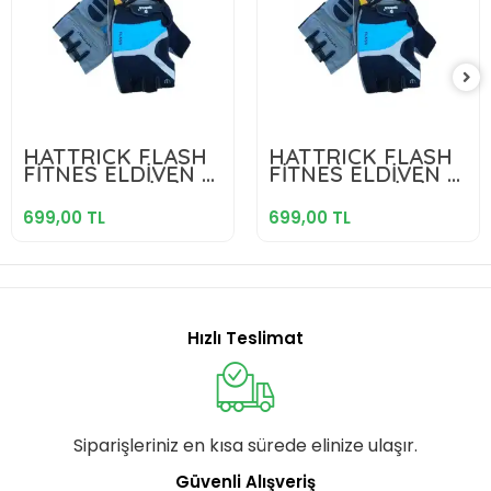
699,00 TL
699,00 TL
HATTRICK FLASH
HATTRICK FLASH
FİTNES ELDİVEN M
FİTNES ELDİVEN S
Sepete Ekle
Sepete Ekle
BEDEN MAVİ SİYAH
BEDEN MAVİ SİYAH
699,00 TL
699,00 TL
Hızlı Teslimat
Siparişleriniz en kısa sürede elinize ulaşır.
Güvenli Alışveriş