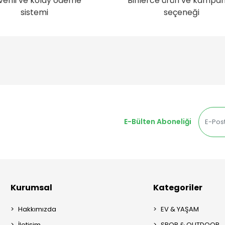
venli ve kolay ödeme
Binlerce ürün ve kampa
sistemi
seçeneği
E-Bülten Aboneliği
Kurumsal
Kategoriler
Hakkımızda
EV & YAŞAM
İletişim
SPOR & OUTDOOR