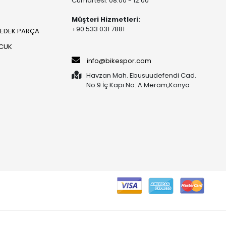
Cumartesi: 08:00 - 12:00
Müşteri Hizmetleri:
+90 533 031 7881
YEDEK PARÇA
OCUK
info@bikespor.com
Havzan Mah. Ebusuudefendi Cad.
No:9 İç Kapı No: A Meram,Konya