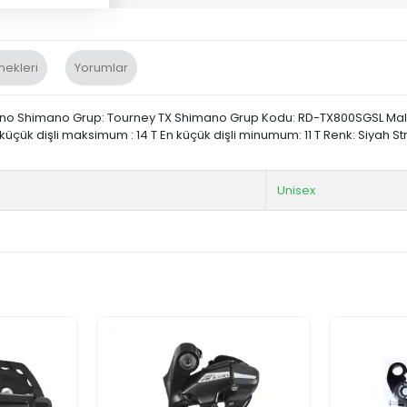
nekleri
Yorumlar
no Shimano Grup: Tourney TX Shimano Grup Kodu: RD-TX800SGSL Malze
üçük dişli maksimum : 14 T En küçük dişli minumum: 11 T Renk: Siyah Str
Unisex