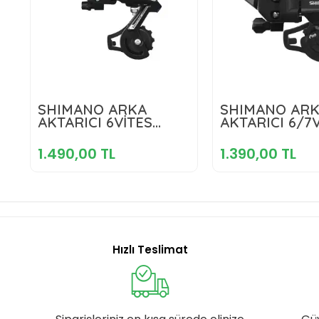
1.490,00 TL
1.390,00 
SHIMANO ARKA
SHIMANO AR
AKTARICI 6VİTES
AKTARICI 6/7
TOURNEY RD-TY21-B
Sepete Ekle
TOURNEYRD-
Sepete E
KISA BACAK DA SİYAH
KISA BACAK D
1.490,00 TL
1.390,00 TL
Hızlı Teslimat