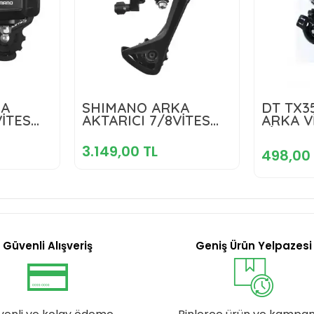
TL
3.149,00 TL
KA
SHIMANO ARKA
DT TX3
4
VİTES
AKTARICI 7/8VİTES
ARKA V
TY200
kle
ACERA RD-M3020
Sepete Ekle
SİYAH A
A SİYAH
UZUN BACAK SİYAH
3.149,00 TL
498,00 
Güvenli Alışveriş
Geniş Ürün Yelpazesi