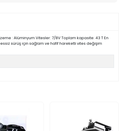
me : Alüminyum Vitesler: 7/8V Toplam kapasite: 43 T En
essiz sürüş için sağlam ve hafif hareketli vites değişim