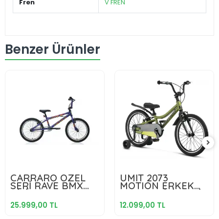
Fren
V FREN
Benzer Ürünler
25.999,00 TL
12.099,00 TL
CARRARO ÖZEL
ÜMİT 2073
SERİ RAVE BMX
MOTION ERKEK
Sepete Ekle
Sepete Ekle
BİSİKLET 270H V
ÇOCUK BİSİKLETİ
20 JANT 1 VİTES
V 20 JANT
25.999,00 TL
12.099,00 TL
MAT MOR
VİTESSİZ HAKİ
HOLOGRAM
LIME