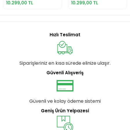
BİSİKLETİ V 24
BİSİKLETİ V 24
10.299,00 TL
10.299,00 TL
JANT 21 VİTES
JANT 21 VİTES
SİYAH KIRMIZI
SİYAH MAVİ
Hızlı Teslimat
Siparişleriniz en kısa sürede elinize ulaşır.
Güvenli Alışveriş
Güvenli ve kolay ödeme sistemi
Geniş Ürün Yelpazesi