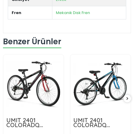
Fren
Mekanik Disk Fren
Benzer Ürünler
10.299,00 TL
10.299,00 TL
ÜMİT 2401
ÜMİT 2401
COLORADO
COLORADO
Sepete Ekle
Sepete Ekle
ERKEK DAĞ
ERKEK DAĞ