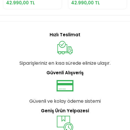
BİSİKLETİ 430H HD
BİSİKLETİ 480H HD
42.990,00 TL
42.990,00 TL
29 JANT 10 VİTES
29 JANT 10 VİTES
CELESTE CELESTE
GRAPHITE
CELESTE
Hızlı Teslimat
Siparişleriniz en kısa sürede elinize ulaşır.
Güvenli Alışveriş
Güvenli ve kolay ödeme sistemi
Geniş Ürün Yelpazesi