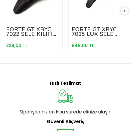
329,00 TL
849,00 TL
FORTE GT XBYC
FORTE GT XBYC
7022 SELE KILIFI
7025 LÜX SELE
Sepete Ekle
Sepete Ekle
JELLİ SİYAH
KILIFI JELLİ DERİ
SİYAH
329,00 TL
849,00 TL
Hızlı Teslimat
Siparişleriniz en kısa sürede elinize ulaşır.
Güvenli Alışveriş