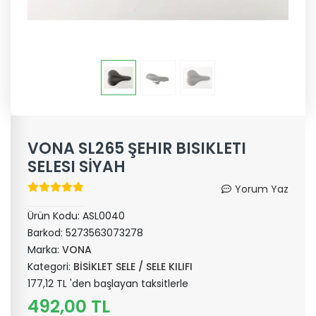
VONA SL265 ŞEHIR BISIKLETI
SELESI SİYAH
Yorum Yaz
Ürün Kodu:
ASL0040
Barkod:
5273563073278
Marka:
VONA
Kategori:
BİSİKLET SELE / SELE KILIFI
177,12 TL 'den başlayan taksitlerle
492,00 TL