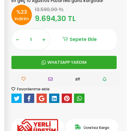
En geç 10 Ağustos Pazartesi günü kargoda!
12.590,00 TL
%23
9.694,30 TL
indirim
Sepete Ekle
WHATSAPP YARDIM
Favorilerime ekle
Ücretsiz Kargo