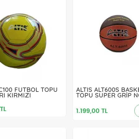
423,00 TL
XC100 FUTBOL TOPU
ALTIS ALT600S BAS
1.199,00 TL
RI KIRMIZI
TOPU SUPER GRİP N
Sepete Ekle
Sepete Ekle
TL
1.199,00 TL