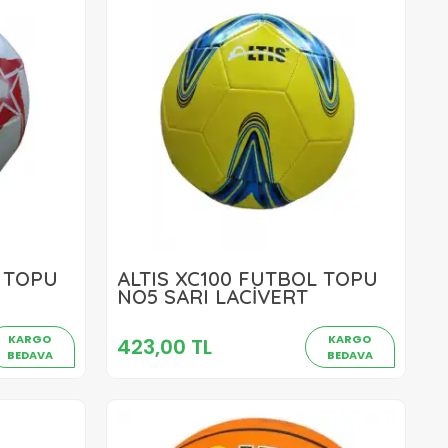
L TOPU
ALTIS XC100 FUTBOL TOPU
423,00 TL
NO5 SARI LACİVERT
Sepete Ekle
KARGO
KARGO
423,00 TL
BEDAVA
BEDAVA