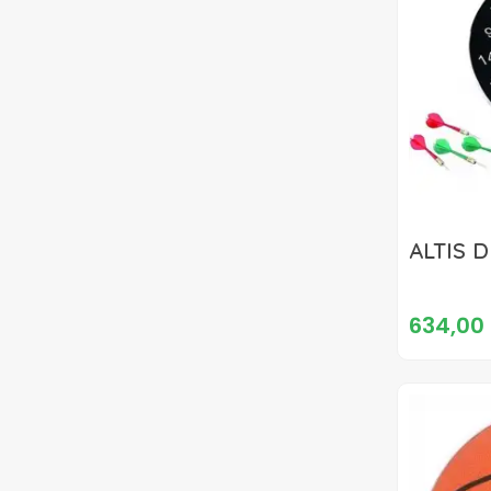
ALTIS D
634,00 