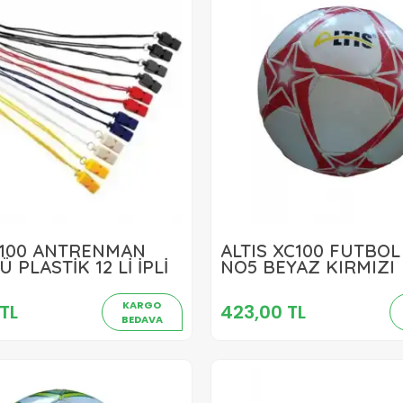
D100 ANTRENMAN
ALTIS XC100 FUTBO
755,00 TL
423,00 TL
PLASTİK 12 Lİ İPLİ
NO5 BEYAZ KIRMIZI
Sepete Ekle
Sepete Ekle
KARGO
TL
423,00 TL
BEDAVA