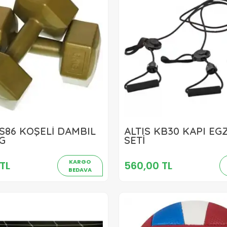
DS86 KÖŞELİ DAMBIL
ALTIS KB30 KAPI EG
755,00 TL
560,00 TL
KG
SETİ
Sepete Ekle
Sepete Ekle
KARGO
TL
560,00 TL
BEDAVA