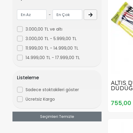
CHAOYANG
COOLMAX
-
CORELLİ
3.000,00 TL ve altı
CST
3.000,00 TL - 5.999,00 TL
DCR
11.999,00 TL - 14.999,00 TL
DIESEL
14.999,00 TL - 17.999,00 TL
DİGER
DSI
Listeleme
DYNAMIC
ALTIS 
DÜDÜĞÜ 
Sadece stoktakileri göster
EDA
Ücretsiz Kargo
EPİC
755,00 
FORTE GT
Seçimleri Temizle
GHOST
GIANT