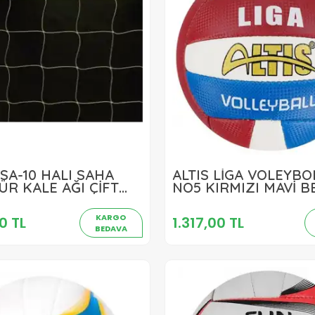
MSA-10 HALI SAHA
ALTIS LİGA VOLEYB
2.003,00 TL
1.317,00 TL
ÜR KALE AĞI ÇİFT
NO5 KIRMIZI MAVİ B
Sepete Ekle
Sepete Ekle
KARGO
0 TL
1.317,00 TL
BEDAVA