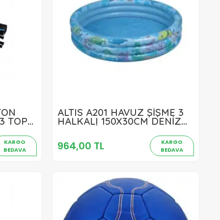
TON
ALTIS A201 HAVUZ ŞİŞME 3
964,00 TL
3 TOP
HALKALI 150X30CM DENİZ
DESENLİ
Sepete Ekle
KARGO
KARGO
964,00 TL
BEDAVA
BEDAVA