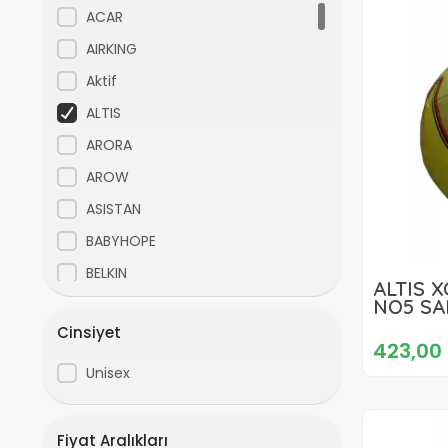
ACAR
AIRKING
Aktif
ALTIS
ARORA
AROW
ASISTAN
BABYHOPE
BELKIN
ALTIS 
NO5 SA
BEST
Cinsiyet
BIANCHI
423,00 
BİSAN
Unisex
CAMARO
CARRARO
Fiyat Aralıkları