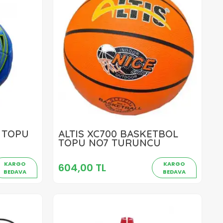
L TOPU
ALTIS XC700 BASKETBOL
604,00 TL
TOPU NO7 TURUNCU
Sepete Ekle
KARGO
KARGO
604,00 TL
BEDAVA
BEDAVA