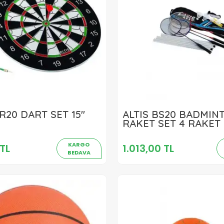
R20 DART SET 15''
ALTIS BS20 BADMIN
634,00 TL
1.013,00 TL
RAKET SET 4 RAKET 
SİYAH
Sepete Ekle
Sepete Ekle
KARGO
TL
1.013,00 TL
BEDAVA