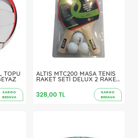
L TOPU
ALTIS MTC200 MASA TENİS
328,00 TL
BEYAZ
RAKET SETİ DELUX 2 RAKET
3 TOP 1 YILDIZ AMBALAJLI
Sepete Ekle
KARGO
KARGO
328,00 TL
BEDAVA
BEDAVA