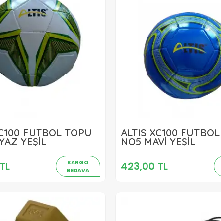
XC100 FUTBOL TOPU
ALTIS XC100 FUTBO
423,00 TL
423,00 TL
YAZ YEŞİL
NO5 MAVİ YEŞİL
Sepete Ekle
Sepete Ekle
KARGO
TL
423,00 TL
BEDAVA