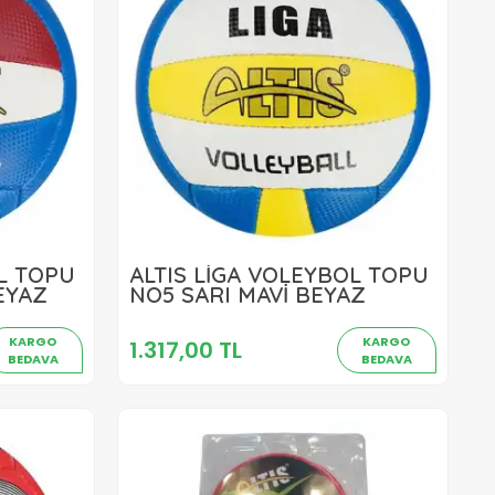
OL TOPU
ALTIS LİGA VOLEYBOL TOPU
1.317,00 TL
EYAZ
NO5 SARI MAVİ BEYAZ
Sepete Ekle
KARGO
KARGO
1.317,00 TL
BEDAVA
BEDAVA