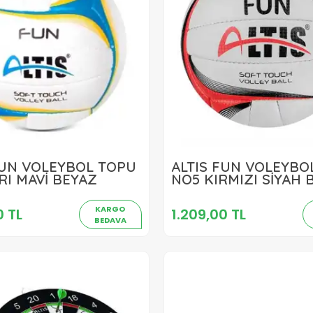
FUN VOLEYBOL TOPU
ALTIS FUN VOLEYBO
1.209,00 TL
1.209,00 TL
RI MAVİ BEYAZ
NO5 KIRMIZI SİYAH 
Sepete Ekle
Sepete Ekle
KARGO
0 TL
1.209,00 TL
BEDAVA