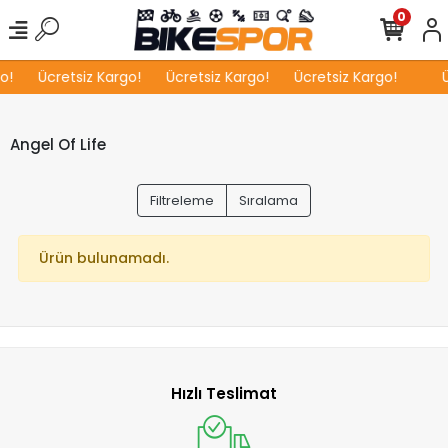
0
o!
Ücretsiz Kargo!
Ücretsiz Kargo!
Ücretsiz Kargo!
Ü
Angel Of Life
Filtreleme
Sıralama
Ürün bulunamadı.
Hızlı Teslimat