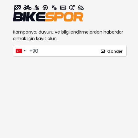
İMPACT
JING YI
KİNG
LAPIERRE
Kampanya, duyuru ve bilgilendirmelerden haberdar
olmak için kayıt olun.
Licorne
Gönder
LIFEFIT
MAXXIS
MICHELIN
MİTAS
MOON
MOSSO
NEW LOOXS
OGNS
OKYANUS