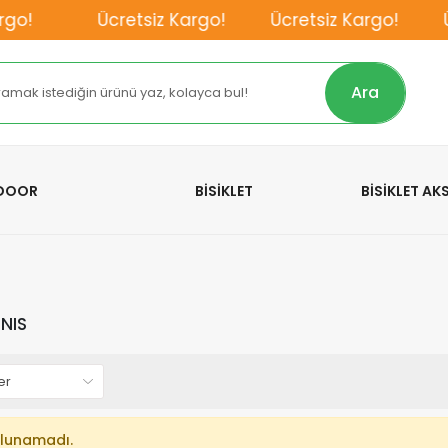
o!
Ücretsiz Kargo!
Ücretsiz Kargo!
Üc
Ara
TDOOR
BİSİKLET
BİSİKLET A
NIS
lunamadı.