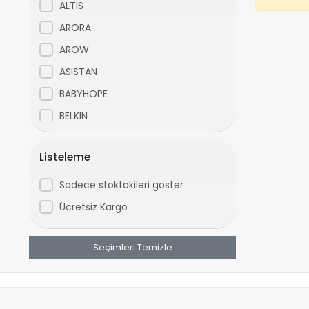
ALTIS
ARORA
AROW
ASISTAN
BABYHOPE
BELKIN
BEST
Listeleme
BIANCHI
BİSAN
Sadece stoktakileri göster
CAMARO
Ücretsiz Kargo
CARRARO
Seçimleri Temizle
CHAOYANG
COOLMAX
CORELLİ