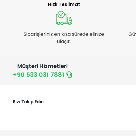
CST
Hızlı Teslimat
DCR
DIESEL
DİGER
Siparişleriniz en kısa sürede elinize
Gü
ulaşır.
DSI
DYNAMIC
EDA
Müşteri Hizmetleri
EPİC
+90 533 031 7881
FORTE GT
GHOST
GIANT
Bizi Takip Edin
GIYO
HATTRICK
HOUSE PLUS