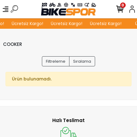
0
o!
Ücretsiz Kargo!
Ücretsiz Kargo!
Ücretsiz Kargo!
Ü
COOKER
Filtreleme
Sıralama
Ürün bulunamadı.
Hızlı Teslimat