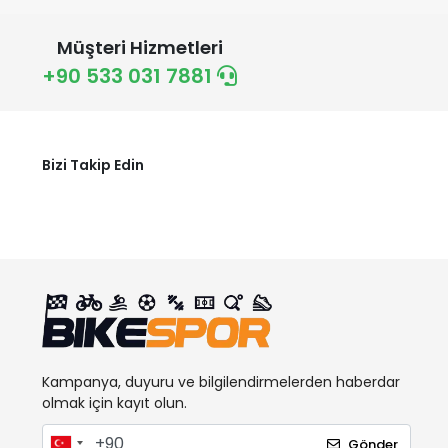
GIYO
Müşteri Hizmetleri
HATTRICK
+90 533 031 7881
HOUSE PLUS
İMPACT
JING YI
Bizi Takip Edin
KİNG
LAPIERRE
Licorne
LIFEFIT
MAXXIS
MICHELIN
MİTAS
Kampanya, duyuru ve bilgilendirmelerden haberdar
MOON
olmak için kayıt olun.
MOSSO
Gönder