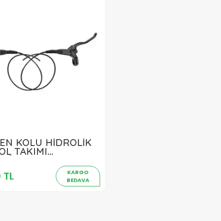
EN KOLU HİDROLİK
1.160,00 TL
OL TAKIMI
RSİZ
Sepete Ekle
L+HORTUM FRN-135
KARGO
 TL
BEDAVA