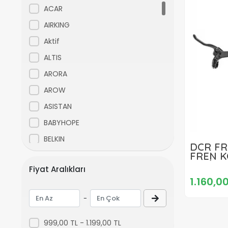
ACAR
AIRKING
Aktif
ALTIS
ARORA
AROW
ASISTAN
BABYHOPE
BELKIN
DCR FR
FREN K
BEST
KALİPE
Fiyat Aralıkları
BIANCHI
SAĞ+SO
1.160,00
BİSAN
-
CAMARO
CARRARO
999,00 TL - 1.199,00 TL