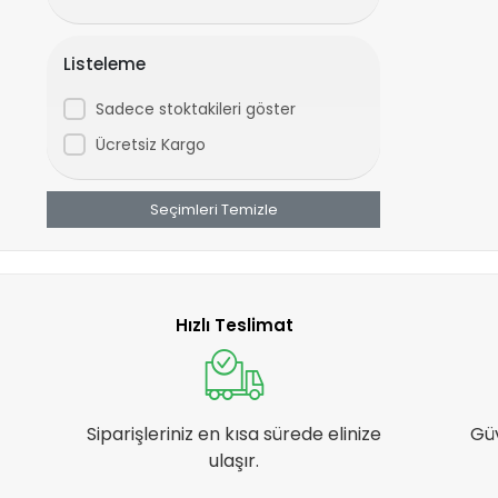
CHAOYANG
COOLMAX
Listeleme
CORELLİ
Sadece stoktakileri göster
CST
Ücretsiz Kargo
DCR
DIESEL
Seçimleri Temizle
DİGER
DSI
DYNAMIC
Hızlı Teslimat
EDA
EPİC
FORTE GT
Siparişleriniz en kısa sürede elinize
Gü
GHOST
ulaşır.
GIANT