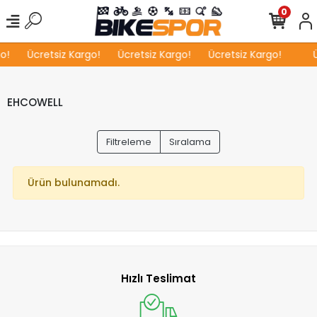
0
o!
Ücretsiz Kargo!
Ücretsiz Kargo!
Ücretsiz Kargo!
Ü
EHCOWELL
Filtreleme
Sıralama
Ürün bulunamadı.
Hızlı Teslimat