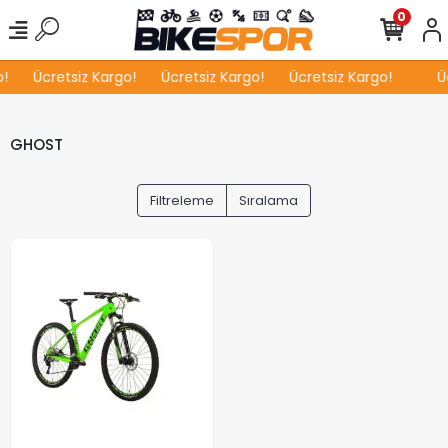
0
!
Ücretsiz Kargo!
Ücretsiz Kargo!
Ücretsiz Kargo!
Üc
GHOST
Filtreleme
Sıralama