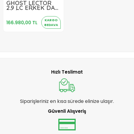
GHOST LECTOR
166.980,00 TL
2.9 LC ERKEK DAĞ
BİSİKLETİ HD 29
Sepete Ekle
JANT 20 VİTES
KARGO
GREEN BLK M
166.980,00 TL
BEDAVA
BEDEN
Hızlı Teslimat
Siparişleriniz en kısa sürede elinize ulaşır.
Güvenli Alışveriş