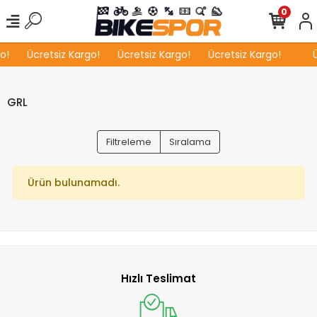
0
o!
Ücretsiz Kargo!
Ücretsiz Kargo!
Ücretsiz Kargo!
Ü
GRL
Filtreleme
Sıralama
Ürün bulunamadı.
Hızlı Teslimat