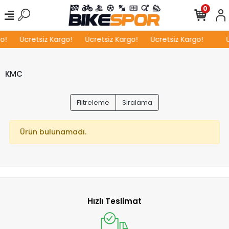
0
o!
Ücretsiz Kargo!
Ücretsiz Kargo!
Ücretsiz Kargo!
Ü
KMC
Filtreleme
Sıralama
Ürün bulunamadı.
Hızlı Teslimat