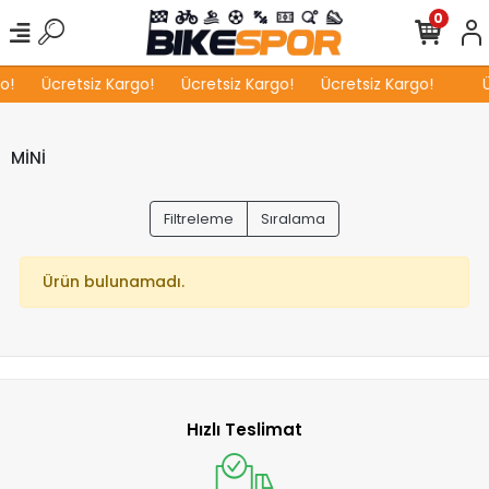
0
o!
Ücretsiz Kargo!
Ücretsiz Kargo!
Ücretsiz Kargo!
Ü
MİNİ
Filtreleme
Sıralama
Ürün bulunamadı.
Hızlı Teslimat