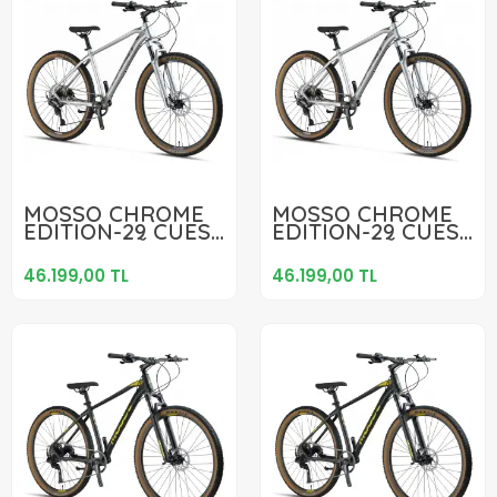
46.199,00 TL
46.199,00 TL
MOSSO CHROME
MOSSO CHROME
EDITION-29 CUES
EDITION-29 CUES
Sepete Ekle
Sepete Ekle
ERKEK DAĞ
ERKEK DAĞ
BİSİKLETİ 457H HD
BİSİKLETİ 406H HD
46.199,00 TL
46.199,00 TL
29 JANT 11 VİTES
29 JANT 11 VİTES
SİLVER CHROME
SİLVER CHROME