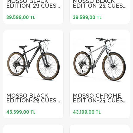
MOSSO BLACK
MOSSO BLACK
EDITION-29 CUES
EDITION-29 CUES
Sepete Ekle
Sepete Ekle
ERKEK DAĞ
ERKEK DAĞ
BİSİKLETİ 508H HD
BİSİKLETİ 457H HD
39.599,00 TL
39.599,00 TL
29 JANT 18 VİTES
29 JANT 18 VİTES
SİYAH
SİYAH
45.599,00 TL
43.199,00 TL
MOSSO BLACK
MOSSO CHROME
EDITION-29 CUES
EDITION-29 CUES
Sepete Ekle
Sepete Ekle
ERKEK DAĞ
ERKEK DAĞ
BİSİKLETİ 457H HD
BİSİKLETİ 406H HD
45.599,00 TL
43.199,00 TL
29 JANT 11 VİTES
29 JANT 10 VİTES
MAT SİYAH
SİLVER CHROME
CHROME