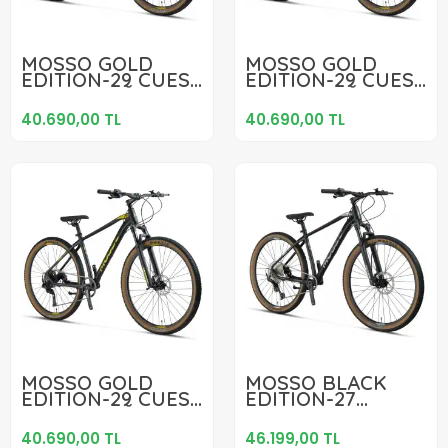
40.690,00 TL
40.690,00 TL
MOSSO GOLD
MOSSO GOLD
EDITION-29 CUES
EDITION-29 CUES
Sepete Ekle
Sepete Ekle
ERKEK DAĞ
ERKEK DAĞ
BİSİKLETİ 508H HD
BİSİKLETİ 457H HD
40.690,00 TL
40.690,00 TL
29 JANT 9 VİTES
29 JANT 9 VİTES
MAT SİYAH GOLD
MAT SİYAH GOLD
40.690,00 TL
46.199,00 TL
MOSSO GOLD
MOSSO BLACK
EDITION-29 CUES
EDITION-27
Sepete Ekle
Sepete Ekle
ERKEK DAĞ
DEORE ERKEK
BİSİKLETİ 406H HD
DAĞ BİSİKLETİ
40.690,00 TL
46.199,00 TL
29 JANT 9 VİTES
406H HD 27.5