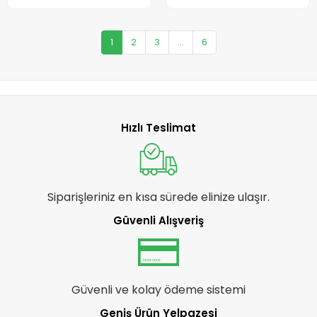
MAT SİYAH GOLD
JANT 12 VİTES
MAT SİYAH
CHROME
1
2
3
...
6
Hızlı Teslimat
Siparişleriniz en kısa sürede elinize ulaşır.
Güvenli Alışveriş
Güvenli ve kolay ödeme sistemi
Geniş Ürün Yelpazesi