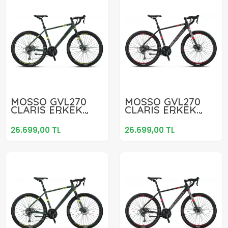
26.699,00 TL
26.699,00 TL
MOSSO GVL270
MOSSO GVL270
CLARIS ERKEK
CLARIS ERKEK
Sepete Ekle
Sepete Ekle
YARIŞ BİSİKLETİ
YARIŞ BİSİKLETİ
482H MD 27.5
482H MD 27.5
26.699,00 TL
26.699,00 TL
JANT 16 VİTES
JANT 16 VİTES
HAKI LIME
SİYAH KIRMIZI