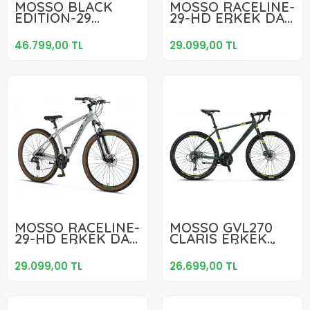
MOSSO BLACK
MOSSO RACELINE-
EDITION-29
29-HD ERKEK DAĞ
Sepete Ekle
Sepete Ekle
DEORE ERKEK
BİSİKLETİ 508H 29
DAĞ BİSİKLETİ
JANT 24 VİTES
46.799,00 TL
29.099,00 TL
508H HD 29 JANT
MATT NARDO
12 VİTES MAT
GREY
SİYAH CHROME
29.099,00 TL
26.699,00 TL
MOSSO RACELINE-
MOSSO GVL270
29-HD ERKEK DAĞ
CLARIS ERKEK
Sepete Ekle
Sepete Ekle
BİSİKLETİ 457H 29
YARIŞ BİSİKLETİ
JANT 24 VİTES
533H MD 27.5
29.099,00 TL
26.699,00 TL
MATT NARDO
JANT 16 VİTES
GREY
HAKI LIME