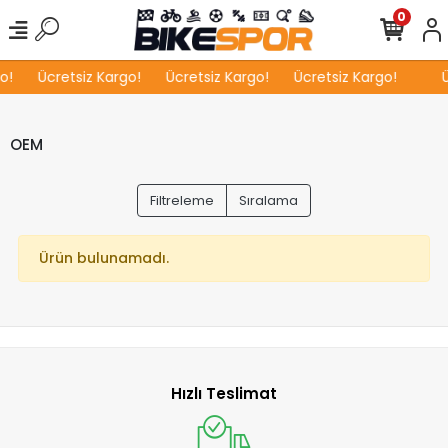
0
o!
Ücretsiz Kargo!
Ücretsiz Kargo!
Ücretsiz Kargo!
Ü
OEM
Filtreleme
Sıralama
Ürün bulunamadı.
Hızlı Teslimat