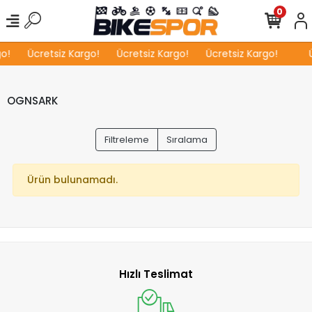
0
o!
Ücretsiz Kargo!
Ücretsiz Kargo!
Ücretsiz Kargo!
Ü
OGNSARK
Filtreleme
Sıralama
Ürün bulunamadı.
Hızlı Teslimat