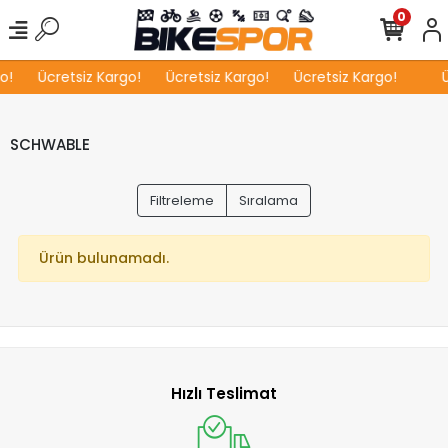
0
o!
Ücretsiz Kargo!
Ücretsiz Kargo!
Ücretsiz Kargo!
Ü
SCHWABLE
Filtreleme
Sıralama
Ürün bulunamadı.
Hızlı Teslimat