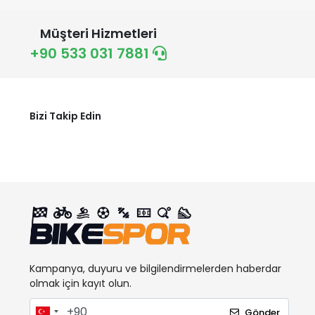
GIYO
Müşteri Hizmetleri
HATTRICK
+90 533 031 7881
HOUSE PLUS
İMPACT
JING YI
Bizi Takip Edin
KİNG
LAPIERRE
Licorne
LIFEFIT
MAXXIS
MICHELIN
MİTAS
Kampanya, duyuru ve bilgilendirmelerden haberdar
MOON
olmak için kayıt olun.
MOSSO
Gönder