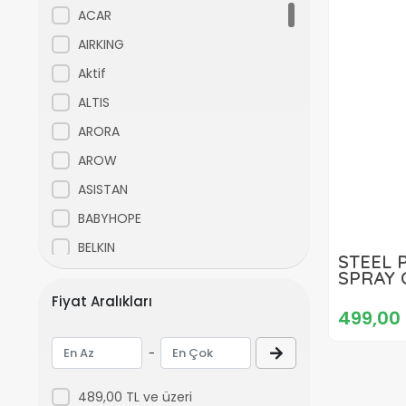
ACAR
AIRKING
Aktif
ALTIS
ARORA
AROW
ASISTAN
BABYHOPE
BELKIN
STEEL 
SPRAY 
BEST
Fiyat Aralıkları
BIANCHI
499,00 
BİSAN
-
CAMARO
CARRARO
489,00 TL ve üzeri