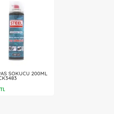
499,00 TL
PAS SÖKÜCÜ 200ML
CK3483
Sepete Ekle
TL