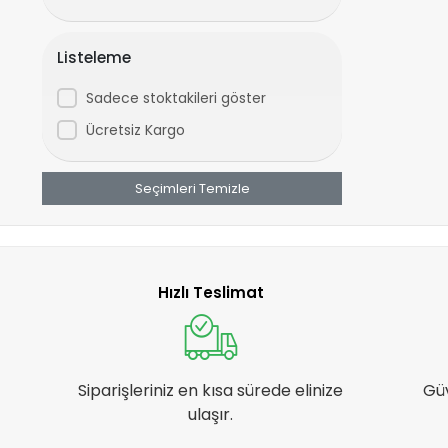
CHAOYANG
COOLMAX
Listeleme
CORELLİ
Sadece stoktakileri göster
CST
Ücretsiz Kargo
DCR
DIESEL
Seçimleri Temizle
DİGER
DSI
DYNAMIC
Hızlı Teslimat
EDA
EPİC
FORTE GT
Siparişleriniz en kısa sürede elinize
Gü
GHOST
ulaşır.
GIANT