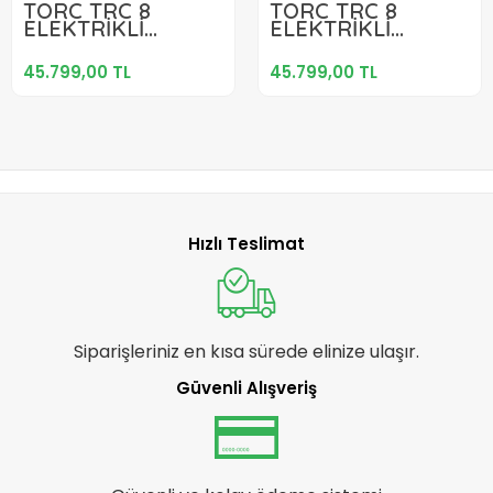
TORC TRC 8
TORC TRC 8
ELEKTRİKLİ
ELEKTRİKLİ
Sepete Ekle
Sepete Ekle
KATLANIR
KATLANIR
BİSİKLET 420H MD
BİSİKLET 420H MD
45.799,00 TL
45.799,00 TL
20 JANT 7 VİTES
20 JANT 7 VİTES
SİYAH KIRMIZI
SİYAH YEŞİL
Hızlı Teslimat
Siparişleriniz en kısa sürede elinize ulaşır.
Güvenli Alışveriş