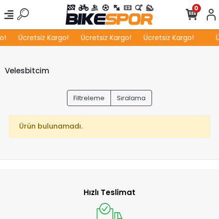
0
o!
Ücretsiz Kargo!
Ücretsiz Kargo!
Ücretsiz Kargo!
Ü
Velesbitcim
Filtreleme
Sıralama
Ürün bulunamadı.
Hızlı Teslimat