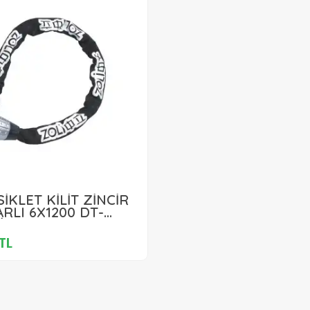
999,00 TL
SİKLET KİLİT ZİNCİR
RLI 6X1200 DT-
İYAH KLT-304
Sepete Ekle
TL