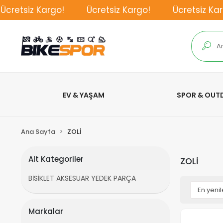
cretsiz Kargo!
Ücretsiz Kargo!
Ücretsiz Karg
EV & YAŞAM
SPOR & OU
Ana Sayfa
ZOLİ
Alt Kategoriler
ZOLİ
BİSİKLET AKSESUAR YEDEK PARÇA
Markalar