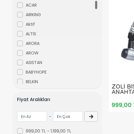
ACAR
AIRKING
Aktif
ALTIS
ARORA
AROW
ASISTAN
BABYHOPE
BELKIN
ZOLİ Bİ
ANAHTA
BEST
85704 S
Fiyat Aralıkları
BIANCHI
999,00 
BİSAN
-
CAMARO
CARRARO
999,00 TL - 1.199,00 TL