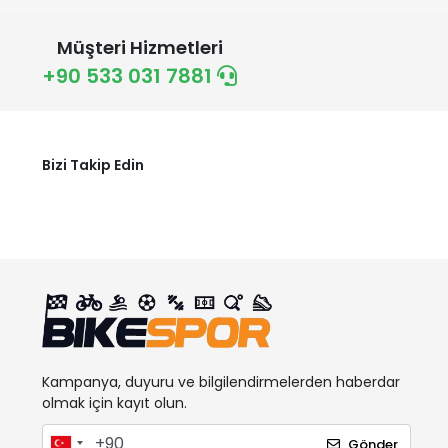
GIYO
Müşteri Hizmetleri
HATTRICK
+90 533 031 7881
HOUSE PLUS
İMPACT
JING YI
Bizi Takip Edin
KİNG
LAPIERRE
Licorne
LIFEFIT
MAXXIS
MICHELIN
MİTAS
Kampanya, duyuru ve bilgilendirmelerden haberdar
MOON
olmak için kayıt olun.
MOSSO
Gönder