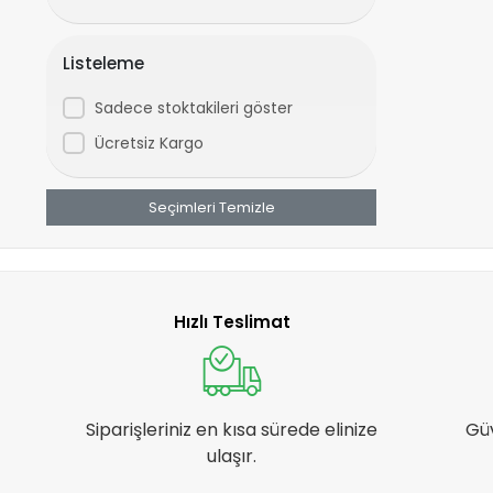
CHAOYANG
COOLMAX
Listeleme
CORELLİ
Sadece stoktakileri göster
CST
Ücretsiz Kargo
DCR
DIESEL
Seçimleri Temizle
DİGER
DSI
DYNAMIC
Hızlı Teslimat
EDA
EPİC
FORTE GT
Siparişleriniz en kısa sürede elinize
Gü
GHOST
ulaşır.
GIANT